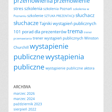
przemówienia
przemówienie
szkolenia
stres
szkolenia Poznań
szkolenia w
słuchacz
szkolenie
Poznaniu
SZTUKA PREZENTACJI
słuchacze
Tajniki wystąpień publicznych
trema
101 porad dla prezenterów
trener
trener wystąpień publicznych
Winston
przemawiania
wystapienie
Churchill
publiczne
wystąpienia
publiczne
wystąpienie publiczne aktora
ARCHIWA
marzec 2026
marzec 2024
październik 2023
sierpień 2022