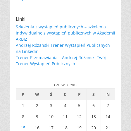
Linki
Szkolenia z wystąpień publicznych – szkolenia
indywidualne z wystąpień publicznych w Akademii
ARBIZ
Andrzej Różański Trener Wystąpień Publicznych
na Linkedin
Trener Przemawiania – Andrzej Różański Twój
Trener Wystąpień Publicznych
CZERWIEC 2015
P
W
Ś
C
P
S
N
1
2
3
4
5
6
7
8
9
10
11
12
13
14
15
16
17
18
19
20
21