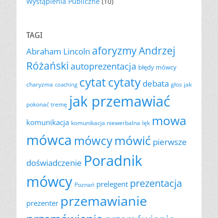
Wystąpienia Publiczne
(10)
TAGI
aforyzmy
Andrzej
Abraham Lincoln
Różański
autoprezentacja
błędy mówcy
cytat
cytaty
debata
charyzma
głos
jak
coaching
jak przemawiać
pokonać tremę
mowa
komunikacja
komunikacja niewerbalna
lęk
mówca
mówić
mówcy
pierwsze
Poradnik
doświadczenie
mówcy
prezentacja
prelegent
Poznań
przemawianie
prezenter