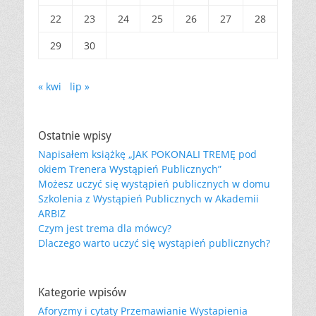
22
23
24
25
26
27
28
29
30
« kwi
lip »
Ostatnie wpisy
Napisałem książkę „JAK POKONALI TREMĘ pod
okiem Trenera Wystąpień Publicznych”
Możesz uczyć się wystąpień publicznych w domu
Szkolenia z Wystąpień Publicznych w Akademii
ARBIZ
Czym jest trema dla mówcy?
Dlaczego warto uczyć się wystąpień publicznych?
Kategorie wpisów
Aforyzmy i cytaty Przemawianie Wystapienia