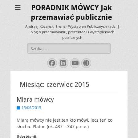
PORADNIK MÓWCY Jak
przemawiać publicznie
Andrzej Różański Trener Wystąpień Publicznych radzi |
blog o przemawianiu, prezentacji i wystąpieniach
publicznych
Szukaj:
Facebook
LinkedIn
YouTube
Website
Miesiąc:
czerwiec 2015
Miara mówcy
Opublikowano
15/06/2015
Miarą mówcy nie jest ten kto mówi, lecz ten co
słucha. Platon (ok. 437 – 347 p.n.e.)
Udostępnij: