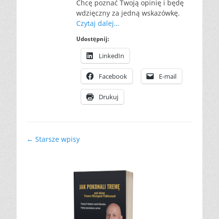
Chcę poznać Twoją opinię i będę
wdzięczny za jedną wskazówkę.
Czytaj dalej…
Udostępnij:
LinkedIn
Facebook
E-mail
Drukuj
Nawigacja
←
Starsze wpisy
wpisu