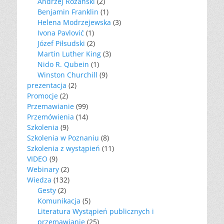
Andrzej Różański
(2)
Benjamin Franklin
(1)
Helena Modrzejewska
(3)
Ivona Pavlović
(1)
Józef Piłsudski
(2)
Martin Luther King
(3)
Nido R. Qubein
(1)
Winston Churchill
(9)
prezentacja
(2)
Promocje
(2)
Przemawianie
(99)
Przemówienia
(14)
Szkolenia
(9)
Szkolenia w Poznaniu
(8)
Szkolenia z wystąpień
(11)
VIDEO
(9)
Webinary
(2)
Wiedza
(132)
Gesty
(2)
Komunikacja
(5)
Literatura Wystąpień publicznych i
przemawianie
(25)