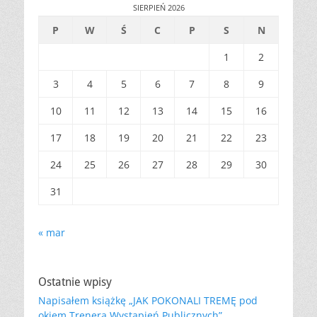
SIERPIEŃ 2026
P
W
Ś
C
P
S
N
1
2
3
4
5
6
7
8
9
10
11
12
13
14
15
16
17
18
19
20
21
22
23
24
25
26
27
28
29
30
31
« mar
Ostatnie wpisy
Napisałem książkę „JAK POKONALI TREMĘ pod
okiem Trenera Wystąpień Publicznych”