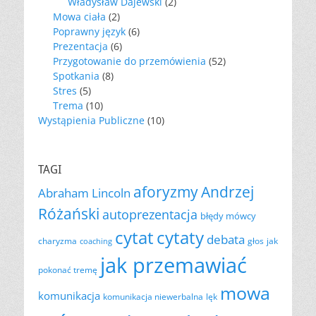
Władysław Dajewski
(2)
Mowa ciała
(2)
Poprawny język
(6)
Prezentacja
(6)
Przygotowanie do przemówienia
(52)
Spotkania
(8)
Stres
(5)
Trema
(10)
Wystąpienia Publiczne
(10)
TAGI
aforyzmy
Andrzej
Abraham Lincoln
Różański
autoprezentacja
błędy mówcy
cytat
cytaty
debata
charyzma
głos
jak
coaching
jak przemawiać
pokonać tremę
mowa
komunikacja
komunikacja niewerbalna
lęk