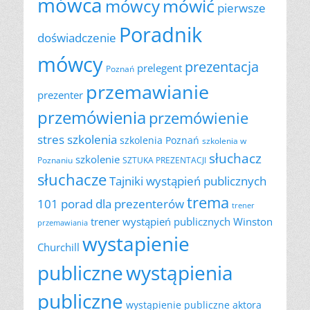
mówca
mówić
mówcy
pierwsze
Poradnik
doświadczenie
mówcy
prezentacja
prelegent
Poznań
przemawianie
prezenter
przemówienia
przemówienie
szkolenia
stres
szkolenia Poznań
szkolenia w
słuchacz
szkolenie
Poznaniu
SZTUKA PREZENTACJI
słuchacze
Tajniki wystąpień publicznych
trema
101 porad dla prezenterów
trener
trener wystąpień publicznych
Winston
przemawiania
wystapienie
Churchill
publiczne
wystąpienia
publiczne
wystąpienie publiczne aktora