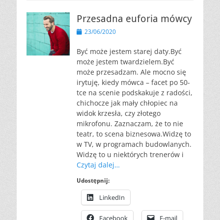
Przesadna euforia mówcy
Opublikowano
23/06/2020
Być może jestem starej daty.Być
może jestem twardzielem.Być
może przesadzam. Ale mocno się
irytuję, kiedy mówca – facet po 50-
tce na scenie podskakuje z radości,
chichocze jak mały chłopiec na
widok krzesła, czy złotego
mikrofonu. Zaznaczam, że to nie
teatr, to scena biznesowa.Widzę to
w TV, w programach budowlanych.
Widzę to u niektórych trenerów i
Czytaj dalej…
Udostępnij:
LinkedIn
Facebook
E-mail