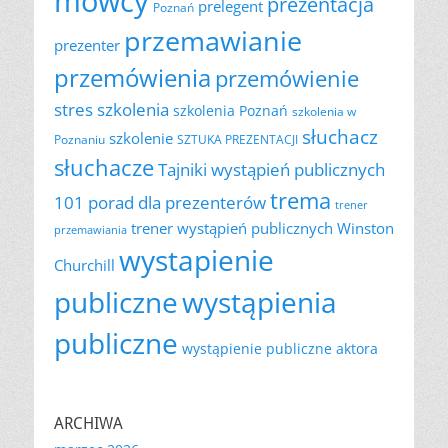
mówcy
prezentacja
prelegent
Poznań
przemawianie
prezenter
przemówienia
przemówienie
szkolenia
stres
szkolenia Poznań
szkolenia w
słuchacz
szkolenie
Poznaniu
SZTUKA PREZENTACJI
słuchacze
Tajniki wystąpień publicznych
trema
101 porad dla prezenterów
trener
trener wystąpień publicznych
Winston
przemawiania
wystapienie
Churchill
publiczne
wystąpienia
publiczne
wystąpienie publiczne aktora
ARCHIWA