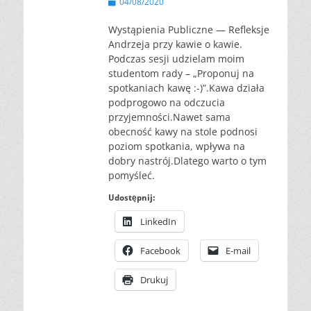
Opublikowano
04/08/2020
Wystąpienia Publiczne — Refleksje
Andrzeja przy kawie o kawie.
Podczas sesji udzielam moim
studentom rady – „Proponuj na
spotkaniach kawę :-)”.Kawa działa
podprogowo na odczucia
przyjemności.Nawet sama
obecność kawy na stole podnosi
poziom spotkania, wpływa na
dobry nastrój.Dlatego warto o tym
pomyśleć.
Udostępnij:
LinkedIn
Facebook
E-mail
Drukuj