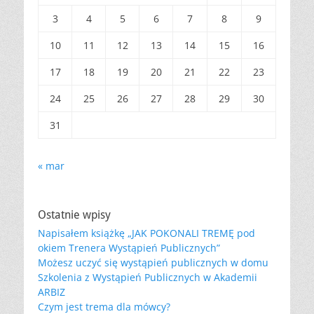
3
4
5
6
7
8
9
10
11
12
13
14
15
16
17
18
19
20
21
22
23
24
25
26
27
28
29
30
31
« mar
Ostatnie wpisy
Napisałem książkę „JAK POKONALI TREMĘ pod
okiem Trenera Wystąpień Publicznych”
Możesz uczyć się wystąpień publicznych w domu
Szkolenia z Wystąpień Publicznych w Akademii
ARBIZ
Czym jest trema dla mówcy?