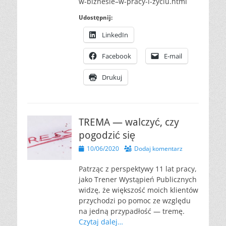
w-biznesie–w-pracy-i-zyciu.html
Udostępnij:
LinkedIn
Facebook
E-mail
Drukuj
TREMA — walczyć, czy
pogodzić się
Opublikowano
10/06/2020
Dodaj komentarz
Patrząc z perspektywy 11 lat pracy,
jako Trener Wystąpień Publicznych
widzę, że większość moich klientów
przychodzi po pomoc ze względu
na jedną przypadłość — tremę.
Czytaj dalej…