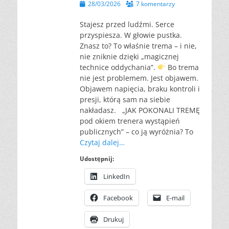
Opublikowano
28/03/2026
7 komentarzy
Stajesz przed ludźmi. Serce
przyspiesza. W głowie pustka.
Znasz to? To właśnie trema – i nie,
nie zniknie dzięki „magicznej
technice oddychania”.
Bo trema
nie jest problemem. Jest objawem.
Objawem napięcia, braku kontroli i
presji, którą sam na siebie
nakładasz. „JAK POKONALI TREMĘ
pod okiem trenera wystąpień
publicznych” – co ją wyróżnia? To
Czytaj dalej…
Udostępnij:
LinkedIn
Facebook
E-mail
Drukuj