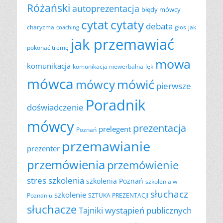
Różański
autoprezentacja
błędy mówcy
cytat
cytaty
debata
charyzma
głos
jak
coaching
jak przemawiać
pokonać tremę
mowa
komunikacja
komunikacja niewerbalna
lęk
mówca
mówić
mówcy
pierwsze
Poradnik
doświadczenie
mówcy
prezentacja
prelegent
Poznań
przemawianie
prezenter
przemówienia
przemówienie
szkolenia
stres
szkolenia Poznań
szkolenia w
słuchacz
szkolenie
Poznaniu
SZTUKA PREZENTACJI
słuchacze
Tajniki wystąpień publicznych