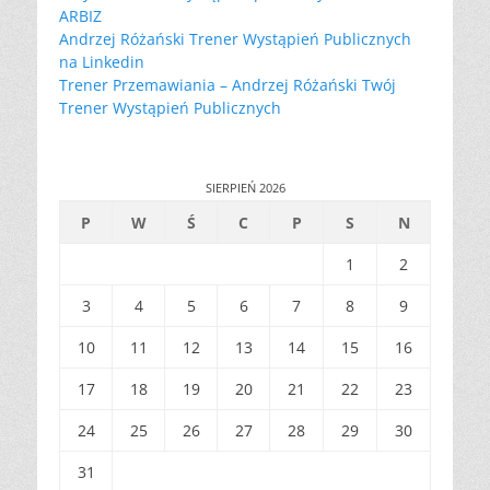
ARBIZ
Andrzej Różański Trener Wystąpień Publicznych
na Linkedin
Trener Przemawiania – Andrzej Różański Twój
Trener Wystąpień Publicznych
SIERPIEŃ 2026
P
W
Ś
C
P
S
N
1
2
3
4
5
6
7
8
9
10
11
12
13
14
15
16
17
18
19
20
21
22
23
24
25
26
27
28
29
30
31