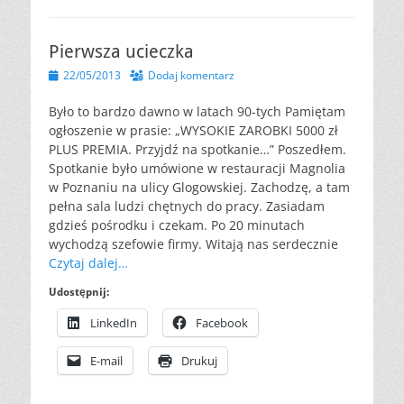
Pierwsza ucieczka
Opublikowano
22/05/2013
Dodaj komentarz
Było to bardzo dawno w latach 90-tych Pamiętam
ogłoszenie w prasie: „WYSOKIE ZAROBKI 5000 zł
PLUS PREMIA. Przyjdź na spotkanie…” Poszedłem.
Spotkanie było umówione w restauracji Magnolia
w Poznaniu na ulicy Glogowskiej. Zachodzę, a tam
pełna sala ludzi chętnych do pracy. Zasiadam
gdzieś pośrodku i czekam. Po 20 minutach
wychodzą szefowie firmy. Witają nas serdecznie
Czytaj dalej…
Udostępnij:
LinkedIn
Facebook
E-mail
Drukuj