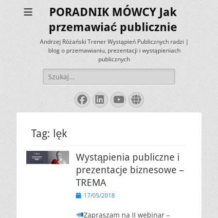
PORADNIK MÓWCY Jak
przemawiać publicznie
Andrzej Różański Trener Wystąpień Publicznych radzi |
blog o przemawianiu, prezentacji i wystąpieniach
publicznych
Szukaj:
Facebook
LinkedIn
YouTube
Website
Tag:
lęk
Wystąpienia publiczne i
prezentacje biznesowe –
TREMA
Opublikowano
17/05/2018
Zapraszam na II webinar –