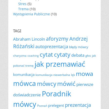
Stres
(5)
Trema
(10)
Wystąpienia Publiczne
(10)
TAGI
aforyzmy
Andrzej
Abraham Lincoln
Różański
autoprezentacja
błędy mówcy
cytat
cytaty
debata
charyzma
głos
jak
coaching
jak przemawiać
pokonać tremę
mowa
komunikacja
komunikacja niewerbalna
lęk
mówca
mówić
mówcy
pierwsze
Poradnik
doświadczenie
mówcy
prezentacja
prelegent
Poznań