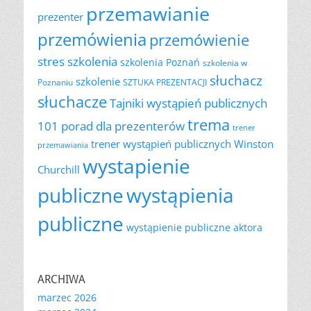
przemawianie
prezenter
przemówienia
przemówienie
szkolenia
stres
szkolenia Poznań
szkolenia w
słuchacz
szkolenie
Poznaniu
SZTUKA PREZENTACJI
słuchacze
Tajniki wystąpień publicznych
trema
101 porad dla prezenterów
trener
trener wystąpień publicznych
Winston
przemawiania
wystapienie
Churchill
publiczne
wystąpienia
publiczne
wystąpienie publiczne aktora
ARCHIWA
marzec 2026