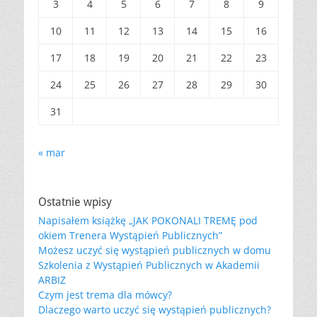
3
4
5
6
7
8
9
10
11
12
13
14
15
16
17
18
19
20
21
22
23
24
25
26
27
28
29
30
31
« mar
Ostatnie wpisy
Napisałem książkę „JAK POKONALI TREMĘ pod
okiem Trenera Wystąpień Publicznych”
Możesz uczyć się wystąpień publicznych w domu
Szkolenia z Wystąpień Publicznych w Akademii
ARBIZ
Czym jest trema dla mówcy?
Dlaczego warto uczyć się wystąpień publicznych?