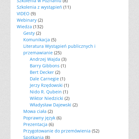
Szkolenia w Poznaniu
(8)
Szkolenia z wystąpień
(11)
VIDEO
(9)
Webinary
(2)
Wiedza
(132)
Gesty
(2)
Komunikacja
(5)
Literatura Wystąpień publicznych i
przemawianie
(25)
Andrzej Wajda
(3)
Barry Gibbons
(1)
Bert Decker
(2)
Dale Carnegie
(1)
Jerzy Rzędowski
(1)
Nido R. Qubein
(1)
Wiktor Niedzicki
(2)
Władysław Dajewski
(2)
Mowa ciała
(2)
Poprawny język
(6)
Prezentacja
(6)
Przygotowanie do przemówienia
(52)
Spotkania
(8)