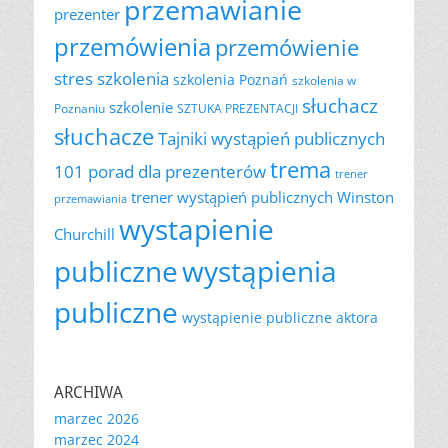
przemawianie
prezenter
przemówienia
przemówienie
szkolenia
stres
szkolenia Poznań
szkolenia w
słuchacz
szkolenie
Poznaniu
SZTUKA PREZENTACJI
słuchacze
Tajniki wystąpień publicznych
trema
101 porad dla prezenterów
trener
trener wystąpień publicznych
Winston
przemawiania
wystapienie
Churchill
publiczne
wystąpienia
publiczne
wystąpienie publiczne aktora
ARCHIWA
marzec 2026
marzec 2024