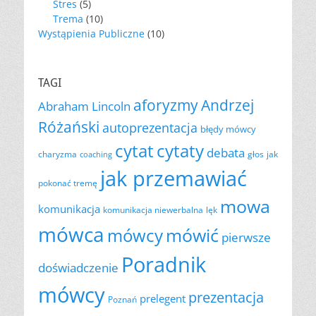
Stres
(5)
Trema
(10)
Wystąpienia Publiczne
(10)
TAGI
aforyzmy
Andrzej
Abraham Lincoln
Różański
autoprezentacja
błędy mówcy
cytat
cytaty
debata
charyzma
głos
jak
coaching
jak przemawiać
pokonać tremę
mowa
komunikacja
komunikacja niewerbalna
lęk
mówca
mówić
mówcy
pierwsze
Poradnik
doświadczenie
mówcy
prezentacja
prelegent
Poznań