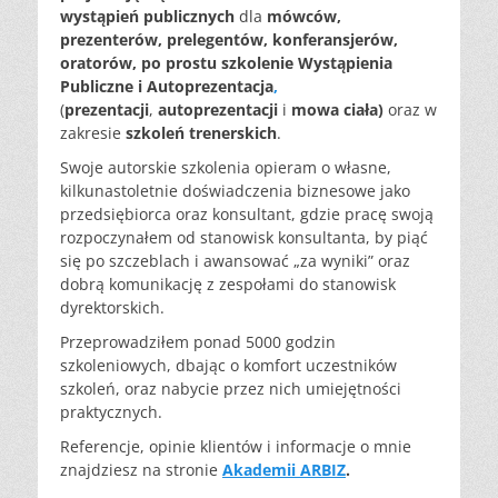
wystąpień publicznych
dla
mówców,
prezenterów, prelegentów, konferansjerów,
oratorów, po prostu
szkolenie Wystąpienia
Publiczne i Autoprezentacja
,
(
prezentacji
,
autoprezentacji
i
mowa ciała)
oraz w
zakresie
szkoleń
trenerskich
.
Swoje autorskie szkolenia opieram o własne,
kilkunastoletnie doświadczenia biznesowe jako
przedsiębiorca oraz konsultant, gdzie pracę swoją
rozpoczynałem od stanowisk konsultanta, by piąć
się po szczeblach i awansować „za wyniki” oraz
dobrą komunikację z zespołami do stanowisk
dyrektorskich.
Przeprowadziłem ponad 5000 godzin
szkoleniowych, dbając o komfort uczestników
szkoleń, oraz nabycie przez nich umiejętności
praktycznych.
Referencje, opinie klientów i informacje o mnie
znajdziesz na stronie
A
kademii
ARBIZ
.