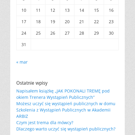
10
11
12
13
14
15
16
17
18
19
20
21
22
23
24
25
26
27
28
29
30
31
« mar
Ostatnie wpisy
Napisałem książkę „JAK POKONALI TREMĘ pod
okiem Trenera Wystąpień Publicznych”
Możesz uczyć się wystąpień publicznych w domu
Szkolenia z Wystąpień Publicznych w Akademii
ARBIZ
Czym jest trema dla mówcy?
Dlaczego warto uczyć się wystąpień publicznych?