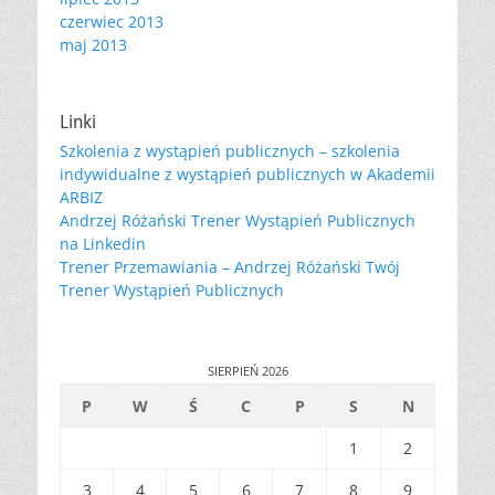
czerwiec 2013
maj 2013
Linki
Szkolenia z wystąpień publicznych – szkolenia
indywidualne z wystąpień publicznych w Akademii
ARBIZ
Andrzej Różański Trener Wystąpień Publicznych
na Linkedin
Trener Przemawiania – Andrzej Różański Twój
Trener Wystąpień Publicznych
SIERPIEŃ 2026
P
W
Ś
C
P
S
N
1
2
3
4
5
6
7
8
9