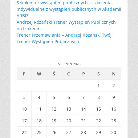
Szkolenia z wystąpień publicznych – szkolenia
indywidualne z wystąpień publicznych w Akademii
ARBIZ
Andrzej Różański Trener Wystąpień Publicznych
na Linkedin
Trener Przemawiania – Andrzej Różański Twój
Trener Wystąpień Publicznych
SIERPIEŃ 2026
P
W
Ś
C
P
S
N
1
2
3
4
5
6
7
8
9
10
11
12
13
14
15
16
17
18
19
20
21
22
23
24
25
26
27
28
29
30