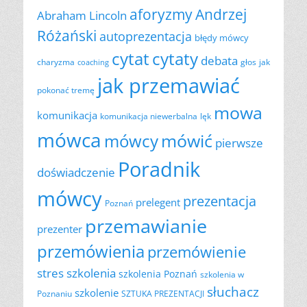
aforyzmy
Andrzej
Abraham Lincoln
Różański
autoprezentacja
błędy mówcy
cytat
cytaty
debata
charyzma
głos
jak
coaching
jak przemawiać
pokonać tremę
mowa
komunikacja
komunikacja niewerbalna
lęk
mówca
mówić
mówcy
pierwsze
Poradnik
doświadczenie
mówcy
prezentacja
prelegent
Poznań
przemawianie
prezenter
przemówienia
przemówienie
szkolenia
stres
szkolenia Poznań
szkolenia w
słuchacz
szkolenie
Poznaniu
SZTUKA PREZENTACJI