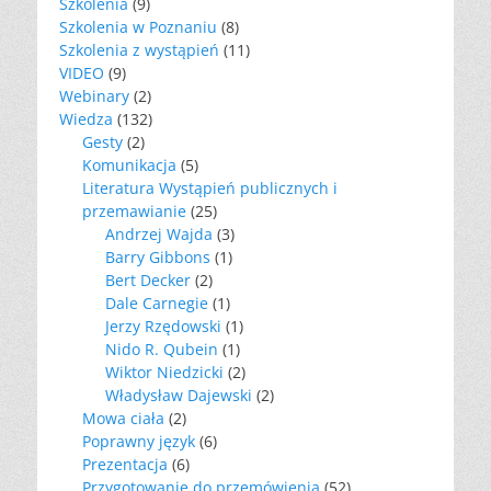
Szkolenia
(9)
Szkolenia w Poznaniu
(8)
Szkolenia z wystąpień
(11)
VIDEO
(9)
Webinary
(2)
Wiedza
(132)
Gesty
(2)
Komunikacja
(5)
Literatura Wystąpień publicznych i
przemawianie
(25)
Andrzej Wajda
(3)
Barry Gibbons
(1)
Bert Decker
(2)
Dale Carnegie
(1)
Jerzy Rzędowski
(1)
Nido R. Qubein
(1)
Wiktor Niedzicki
(2)
Władysław Dajewski
(2)
Mowa ciała
(2)
Poprawny język
(6)
Prezentacja
(6)
Przygotowanie do przemówienia
(52)