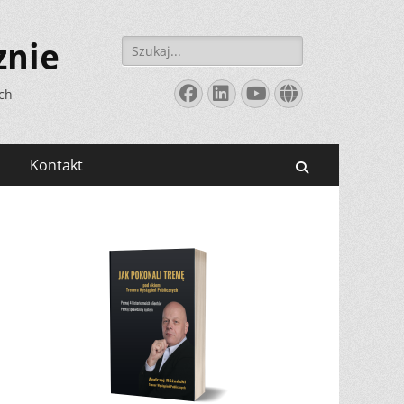
Szukaj:
znie
Facebook
LinkedIn
YouTube
Website
ych
Kontakt
Search