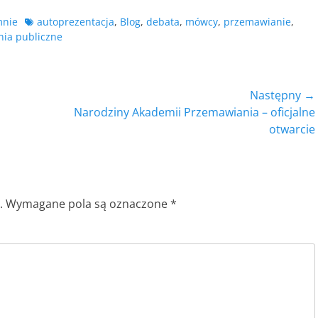
Tagów
mnie
autoprezentacja
,
Blog
,
debata
,
mówcy
,
przemawianie
,
nia publiczne
Następny →
Następny
Narodziny Akademii Przemawiania – oficjalne
wpis:
otwarcie
.
Wymagane pola są oznaczone
*