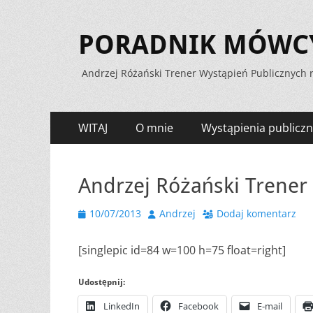
PORADNIK MÓWCY 
Andrzej Różański Trener Wystąpień Publicznych r
Menu
Przejdź
WITAJ
O mnie
Wystąpienia publiczn
do
zawartości
Andrzej Różański Trener
Opublikowano
Autor
10/07/2013
Andrzej
Dodaj komentarz
[singlepic id=84 w=100 h=75 float=right]
Udostępnij:
LinkedIn
Facebook
E-mail