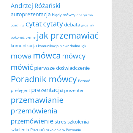
Andrzej Różański
autoprezentacja
błędy mówcy
charyzma
cytat
cytaty
debata
głos
jak
coaching
jak przemawiać
pokonać tremę
komunikacja
komunikacja niewerbalna
lęk
mówca
mowa
mówcy
mówić
pierwsze doświadczenie
Poradnik mówcy
Poznań
prezentacja
prelegent
prezenter
przemawianie
przemówienia
przemówienie
szkolenia
stres
szkolenia Poznań
szkolenia w Poznaniu