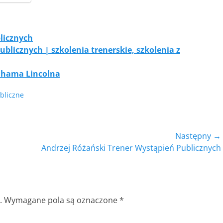
licznych
blicznych | szkolenia trenerskie, szkolenia z
ahama Lincolna
bliczne
Następny →
Następny
Andrzej Różański Trener Wystąpień Publicznych
wpis:
.
Wymagane pola są oznaczone
*