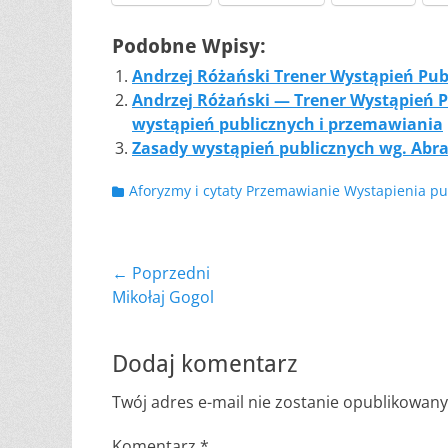
Podobne Wpisy:
Andrzej Różański Trener Wystąpień Pub
Andrzej Różański — Trener Wystąpień Pu
wystąpień publicznych i przemawiania
Zasady wystąpień publicznych wg. Abr
Kategorii
Aforyzmy i cytaty Przemawianie Wystapienia pu
Nawigacja
← Poprzedni
Poprzedni
Mikołaj Gogol
wpisu
wpis:
Dodaj komentarz
Twój adres e-mail nie zostanie opublikowany
Komentarz
*