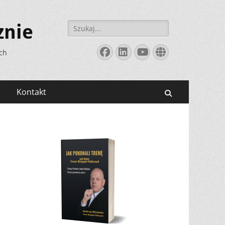
Szukaj:
znie
Facebook
LinkedIn
YouTube
Website
ych
Kontakt
Search