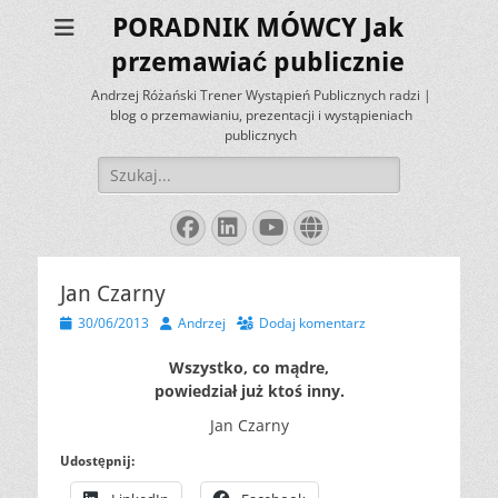
PORADNIK MÓWCY Jak
przemawiać publicznie
Andrzej Różański Trener Wystąpień Publicznych radzi |
blog o przemawianiu, prezentacji i wystąpieniach
publicznych
Szukaj:
Facebook
LinkedIn
YouTube
Website
Jan Czarny
Opublikowano
Autor
30/06/2013
Andrzej
Dodaj komentarz
Wszystko, co mądre,
powiedział już ktoś inny.
Jan Czarny
Udostępnij: