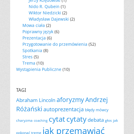
Jerzy Rzędowski
(1)
Nido R. Qubein
(1)
Wiktor Niedzicki
(2)
Władysław Dajewski
(2)
Mowa ciała
(2)
Poprawny język
(6)
Prezentacja
(6)
Przygotowanie do przemówienia
(52)
Spotkania
(8)
Stres
(5)
Trema
(10)
Wystąpienia Publiczne
(10)
TAGI
aforyzmy
Andrzej
Abraham Lincoln
Różański
autoprezentacja
błędy mówcy
cytat
cytaty
debata
charyzma
głos
jak
coaching
jak przemawiać
pokonać tremę