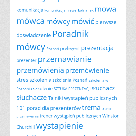
mowa
komunikacja
komunikacja niewerbalna
lęk
mówca
mówić
mówcy
pierwsze
Poradnik
doświadczenie
mówcy
prezentacja
prelegent
Poznań
przemawianie
prezenter
przemówienia
przemówienie
szkolenia
stres
szkolenia Poznań
szkolenia w
słuchacz
szkolenie
Poznaniu
SZTUKA PREZENTACJI
słuchacze
Tajniki wystąpień publicznych
trema
101 porad dla prezenterów
trener
trener wystąpień publicznych
Winston
przemawiania
wystapienie
Churchill