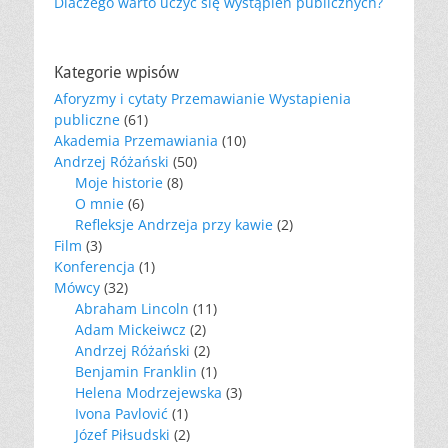
Dlaczego warto uczyć się wystąpień publicznych?
Kategorie wpisów
Aforyzmy i cytaty Przemawianie Wystapienia
publiczne
(61)
Akademia Przemawiania
(10)
Andrzej Różański
(50)
Moje historie
(8)
O mnie
(6)
Refleksje Andrzeja przy kawie
(2)
Film
(3)
Konferencja
(1)
Mówcy
(32)
Abraham Lincoln
(11)
Adam Mickeiwcz
(2)
Andrzej Różański
(2)
Benjamin Franklin
(1)
Helena Modrzejewska
(3)
Ivona Pavlović
(1)
Józef Piłsudski
(2)