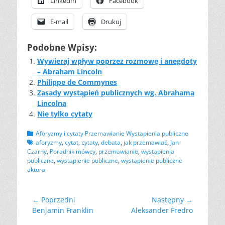
LinkedIn
Facebook
E-mail
Drukuj
Podobne Wpisy:
Wywieraj wpływ poprzez rozmowę i anegdoty
– Abraham Lincoln
Philippe de Commynes
Zasady wystąpień publicznych wg. Abrahama
Lincolna
Nie tylko cytaty
Kategorii
Tagów
Aforyzmy i cytaty Przemawianie Wystapienia publiczne
aforyzmy
,
cytat
,
cytaty
,
debata
,
jak przemawiać
,
Jan
Czarny
,
Poradnik mówcy
,
przemawianie
,
wystąpienia
publiczne
,
wystapienie publiczne
,
wystąpienie publiczne
aktora
Nawigacja
← Poprzedni
Następny →
Poprzedni
Następny
Benjamin Franklin
Aleksander Fredro
wpisu
wpis:
wpis: