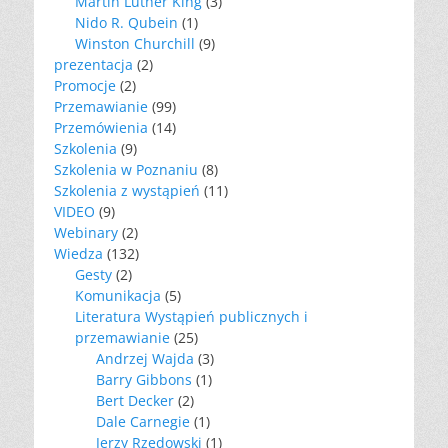
Martin Luther King
(3)
Nido R. Qubein
(1)
Winston Churchill
(9)
prezentacja
(2)
Promocje
(2)
Przemawianie
(99)
Przemówienia
(14)
Szkolenia
(9)
Szkolenia w Poznaniu
(8)
Szkolenia z wystąpień
(11)
VIDEO
(9)
Webinary
(2)
Wiedza
(132)
Gesty
(2)
Komunikacja
(5)
Literatura Wystąpień publicznych i
przemawianie
(25)
Andrzej Wajda
(3)
Barry Gibbons
(1)
Bert Decker
(2)
Dale Carnegie
(1)
Jerzy Rzędowski
(1)