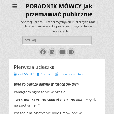
PORADNIK MÓWCY Jak
przemawiać publicznie
Andrzej Różański Trener Wystąpień Publicznych radzi |
blog o przemawianiu, prezentacji i wystąpieniach
publicznych
Szukaj:
Facebook
LinkedIn
YouTube
Website
Pierwsza ucieczka
Opublikowano
Autor
22/05/2013
Andrzej
Dodaj komentarz
Było to bardzo dawno w latach 90-tych
Pamiętam ogłoszenie w prasie:
„
WYSOKIE ZAROBKI 5000 zł PLUS PREMIA
. Przyjdź
na spotkanie…”
Poszedłem. Spotkanie było umówione w