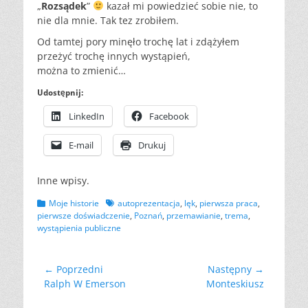
„
Rozsądek
”
kazał mi powiedzieć sobie nie, to
nie dla mnie. Tak tez zrobiłem.
Od tamtej pory minęło trochę lat i zdążyłem
przeżyć trochę innych wystąpień,
można to zmienić…
Udostępnij:
LinkedIn
Facebook
E-mail
Drukuj
Inne wpisy.
Kategorii
Tagów
Moje historie
autoprezentacja
,
lęk
,
pierwsza praca
,
pierwsze doświadczenie
,
Poznań
,
przemawianie
,
trema
,
wystąpienia publiczne
Nawigacja
← Poprzedni
Następny →
Poprzedni
Następny
Ralph W Emerson
Monteskiusz
wpisu
wpis:
wpis: