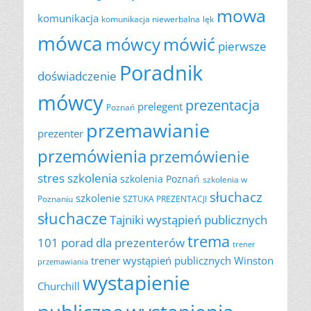
mowa
komunikacja
komunikacja niewerbalna
lęk
mówca
mówić
mówcy
pierwsze
Poradnik
doświadczenie
mówcy
prezentacja
prelegent
Poznań
przemawianie
prezenter
przemówienia
przemówienie
szkolenia
stres
szkolenia Poznań
szkolenia w
słuchacz
szkolenie
Poznaniu
SZTUKA PREZENTACJI
słuchacze
Tajniki wystąpień publicznych
trema
101 porad dla prezenterów
trener
trener wystąpień publicznych
Winston
przemawiania
wystapienie
Churchill