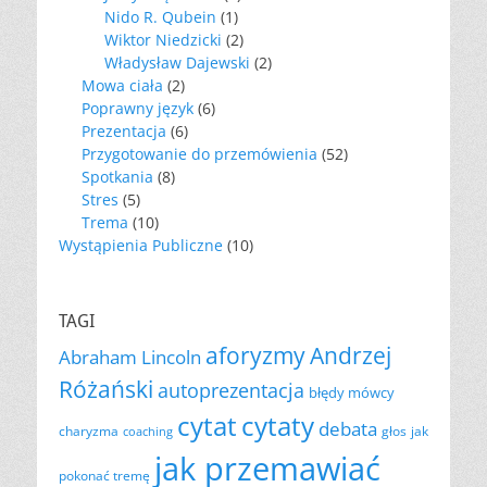
Nido R. Qubein
(1)
Wiktor Niedzicki
(2)
Władysław Dajewski
(2)
Mowa ciała
(2)
Poprawny język
(6)
Prezentacja
(6)
Przygotowanie do przemówienia
(52)
Spotkania
(8)
Stres
(5)
Trema
(10)
Wystąpienia Publiczne
(10)
TAGI
aforyzmy
Andrzej
Abraham Lincoln
Różański
autoprezentacja
błędy mówcy
cytat
cytaty
debata
charyzma
głos
jak
coaching
jak przemawiać
pokonać tremę