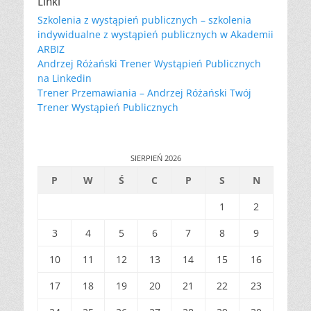
Linki
Szkolenia z wystąpień publicznych – szkolenia
indywidualne z wystąpień publicznych w Akademii
ARBIZ
Andrzej Różański Trener Wystąpień Publicznych
na Linkedin
Trener Przemawiania – Andrzej Różański Twój
Trener Wystąpień Publicznych
SIERPIEŃ 2026
P
W
Ś
C
P
S
N
1
2
3
4
5
6
7
8
9
10
11
12
13
14
15
16
17
18
19
20
21
22
23