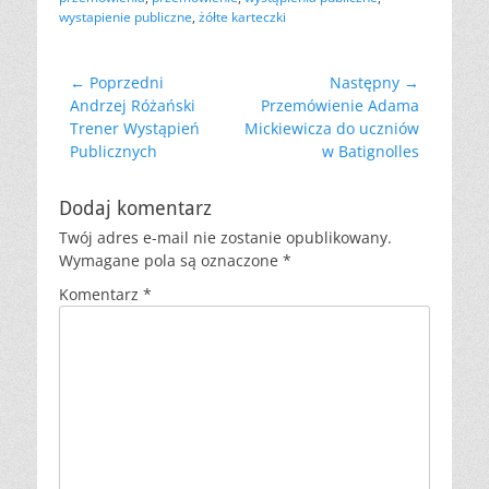
wystapienie publiczne
,
żółte karteczki
Nawigacja
← Poprzedni
Następny →
Poprzedni
Następny
Andrzej Różański
Przemówienie Adama
wpisu
wpis:
wpis:
Trener Wystąpień
Mickiewicza do uczniów
Publicznych
w Batignolles
Dodaj komentarz
Twój adres e-mail nie zostanie opublikowany.
Wymagane pola są oznaczone
*
Komentarz
*