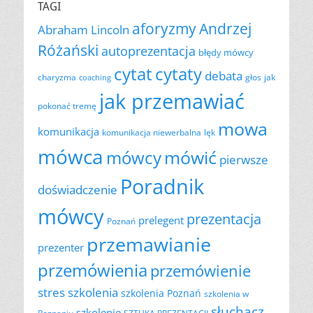
TAGI
aforyzmy
Andrzej
Abraham Lincoln
Różański
autoprezentacja
błędy mówcy
cytat
cytaty
debata
charyzma
głos
jak
coaching
jak przemawiać
pokonać tremę
mowa
komunikacja
komunikacja niewerbalna
lęk
mówca
mówić
mówcy
pierwsze
Poradnik
doświadczenie
mówcy
prezentacja
prelegent
Poznań
przemawianie
prezenter
przemówienia
przemówienie
szkolenia
stres
szkolenia Poznań
szkolenia w
słuchacz
szkolenie