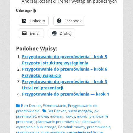
Andrzej Różański Trener wystąpień publicznych
Udostępnij:
LinkedIn
Facebook
E-mail
Drukuj
Podobne Wpisy:
Przygotowanie do przemówienia – krok 5
Przygotuj strukturę wystąpienia
Przygotowanie do przemówienia – krok 6
Przygotuj wsparcie
Przygotowanie do przemówienia – krok 3
Ustal cel prezentacji
Przygotowanie do przemówienia — krok 1
Kategorii
Bert Decker
,
Przemawianie
,
Przygotowanie do
Tagów
przemówienia
Bet Decker
,
burza mózgów
,
jak
przemawiać
,
mowa
,
mówca
,
mówcy
,
mówić
,
planowanie
prezentacji
,
planowanie przemówienia
,
planowanie
wystąpienia publicznego
,
Poradnik mówcy
,
przemawianie
,
przemówienia
,
przemówienie
,
wystąpienia publiczne
,