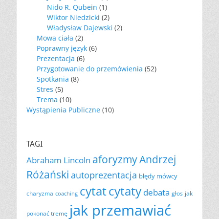
Nido R. Qubein
(1)
Wiktor Niedzicki
(2)
Władysław Dajewski
(2)
Mowa ciała
(2)
Poprawny język
(6)
Prezentacja
(6)
Przygotowanie do przemówienia
(52)
Spotkania
(8)
Stres
(5)
Trema
(10)
Wystąpienia Publiczne
(10)
TAGI
aforyzmy
Andrzej
Abraham Lincoln
Różański
autoprezentacja
błędy mówcy
cytat
cytaty
debata
charyzma
głos
jak
coaching
jak przemawiać
pokonać tremę