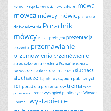
mowa
komunikacja
komunikacja niewerbalna
lęk
mówca
mówić
mówcy
pierwsze
Poradnik
doświadczenie
mówcy
prezentacja
prelegent
Poznań
przemawianie
prezenter
przemówienia
przemówienie
szkolenia
stres
szkolenia Poznań
szkolenia w
słuchacz
szkolenie
Poznaniu
SZTUKA PREZENTACJI
słuchacze
Tajniki wystąpień publicznych
trema
101 porad dla prezenterów
trener
trener wystąpień publicznych
Winston
przemawiania
wystapienie
Churchill
publiczne
wystąpienia