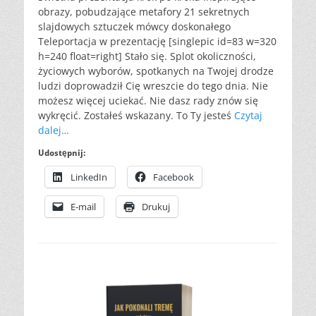
obrazy, pobudzające metafory 21 sekretnych
slajdowych sztuczek mówcy doskonałego
Teleportacja w prezentację [singlepic id=83 w=320
h=240 float=right] Stało się. Splot okoliczności,
życiowych wyborów, spotkanych na Twojej drodze
ludzi doprowadził Cię wreszcie do tego dnia. Nie
możesz więcej uciekać. Nie dasz rady znów się
wykręcić. Zostałeś wskazany. To Ty jesteś
Czytaj
dalej…
Udostępnij:
LinkedIn
Facebook
E-mail
Drukuj