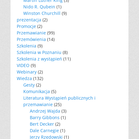
Martin Luther King
(3)
Nido R. Qubein
(1)
Winston Churchill
(9)
prezentacja
(2)
Promocje
(2)
Przemawianie
(99)
Przemówienia
(14)
Szkolenia
(9)
Szkolenia w Poznaniu
(8)
Szkolenia z wystąpień
(11)
VIDEO
(9)
Webinary
(2)
Wiedza
(132)
Gesty
(2)
Komunikacja
(5)
Literatura Wystąpień publicznych i
przemawianie
(25)
Andrzej Wajda
(3)
Barry Gibbons
(1)
Bert Decker
(2)
Dale Carnegie
(1)
Jerzy Rzędowski
(1)