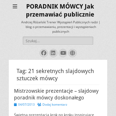
PORADNIK MÓWCY Jak
przemawiać publicznie
Andrzej Różański Trener Wystąpień Publicznych radzi |
blog o przemawianiu, prezentacji i wystąpieniach
publicznych
Szukaj:
Facebook
LinkedIn
YouTube
Website
Tag:
21 sekretnych slajdowych
sztuczek mówcy
Mistrzowskie prezentacje – slajdowy
poradnik mówcy doskonałego
Opublikowano
04/07/2013
Dodaj komentarz
Świetna prezentacja krok po kroku Inspirujące