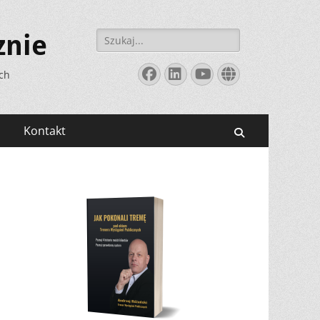
Szukaj:
znie
Facebook
LinkedIn
YouTube
Website
ych
Kontakt
Search