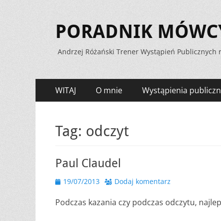
PORADNIK MÓWCY 
Andrzej Różański Trener Wystąpień Publicznych r
Menu
Przejdź
WITAJ
O mnie
Wystąpienia publiczn
do
zawartości
Tag:
odczyt
Paul Claudel
Opublikowano
19/07/2013
Dodaj komentarz
Podczas kazania czy podczas odczytu, najle