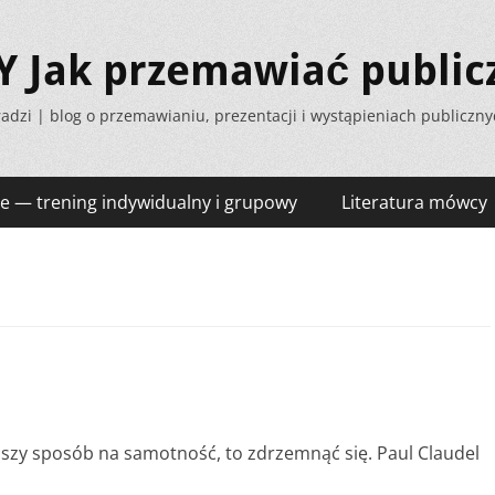
Jak przemawiać public
adzi | blog o przemawianiu, prezentacji i wystąpieniach publiczn
e — trening indywidualny i grupowy
Literatura mówcy
pszy sposób na samotność, to zdrzemnąć się. Paul Claudel