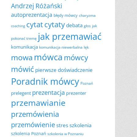
Andrzej Różański
autoprezentacja
błędy mówcy
charyzma
cytat
cytaty
debata
głos
jak
coaching
jak przemawiać
pokonać tremę
komunikacja
komunikacja niewerbalna
lęk
mówca
mowa
mówcy
mówić
pierwsze doświadczenie
Poradnik mówcy
Poznań
prezentacja
prelegent
prezenter
przemawianie
przemówienia
przemówienie
szkolenia
stres
szkolenia Poznań
szkolenia w Poznaniu