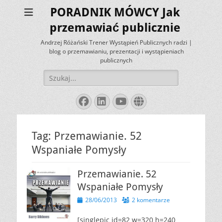
PORADNIK MÓWCY Jak
przemawiać publicznie
Andrzej Różański Trener Wystąpień Publicznych radzi |
blog o przemawianiu, prezentacji i wystąpieniach
publicznych
Szukaj:
Facebook
LinkedIn
YouTube
Website
Tag:
Przemawianie. 52
Wspaniałe Pomysły
Przemawianie. 52
Wspaniałe Pomysły
Opublikowano
28/06/2013
2 komentarze
[singlepic id=82 w=320 h=240