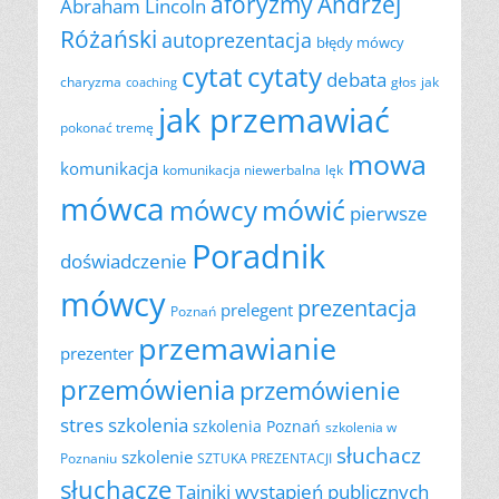
aforyzmy
Andrzej
Abraham Lincoln
Różański
autoprezentacja
błędy mówcy
cytat
cytaty
debata
charyzma
głos
jak
coaching
jak przemawiać
pokonać tremę
mowa
komunikacja
komunikacja niewerbalna
lęk
mówca
mówić
mówcy
pierwsze
Poradnik
doświadczenie
mówcy
prezentacja
prelegent
Poznań
przemawianie
prezenter
przemówienia
przemówienie
szkolenia
stres
szkolenia Poznań
szkolenia w
słuchacz
szkolenie
Poznaniu
SZTUKA PREZENTACJI
słuchacze
Tajniki wystąpień publicznych