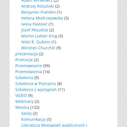
Adam Mickeiwcz
(2)
Andrzej Różański
(2)
Benjamin Franklin
(1)
Helena Modrzejewska
(3)
Ivona Pavlović
(1)
Józef Piłsudski
(2)
Martin Luther King
(3)
Nido R. Qubein
(1)
Winston Churchill
(9)
prezentacja
(2)
Promocje
(2)
Przemawianie
(99)
Przemówienia
(14)
Szkolenia
(9)
Szkolenia w Poznaniu
(8)
Szkolenia z wystąpień
(11)
VIDEO
(9)
Webinary
(2)
Wiedza
(132)
Gesty
(2)
Komunikacja
(5)
Literatura Wystąpień publicznych i