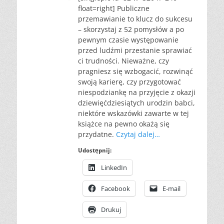
float=right] Publiczne
przemawianie to klucz do sukcesu
– skorzystaj z 52 pomysłów a po
pewnym czasie występowanie
przed ludźmi przestanie sprawiać
ci trudności. Nieważne, czy
pragniesz się wzbogacić, rozwinąć
swoją karierę, czy przygotować
niespodziankę na przyjęcie z okazji
dziewięćdziesiątych urodzin babci,
niektóre wskazówki zawarte w tej
książce na pewno okażą się
przydatne.
Czytaj dalej…
Udostępnij:
LinkedIn
Facebook
E-mail
Drukuj