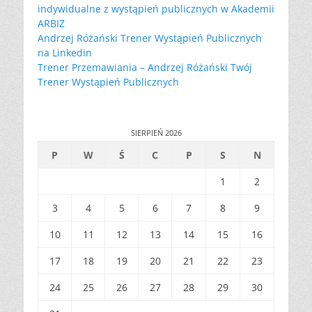
indywidualne z wystąpień publicznych w Akademii
ARBIZ
Andrzej Różański Trener Wystąpień Publicznych
na Linkedin
Trener Przemawiania – Andrzej Różański Twój
Trener Wystąpień Publicznych
SIERPIEŃ 2026
P
W
Ś
C
P
S
N
1
2
3
4
5
6
7
8
9
10
11
12
13
14
15
16
17
18
19
20
21
22
23
24
25
26
27
28
29
30