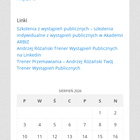
Linki
Szkolenia z wystąpień publicznych – szkolenia
indywidualne z wystąpień publicznych w Akademii
ARBIZ
Andrzej Różański Trener Wystąpień Publicznych
na Linkedin
Trener Przemawiania – Andrzej Różański Twój
Trener Wystąpień Publicznych
SIERPIEŃ 2026
P
W
Ś
C
P
S
N
1
2
3
4
5
6
7
8
9
10
11
12
13
14
15
16