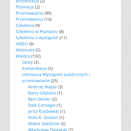
prezentacja
(2)
Promocje
(2)
Przemawianie
(99)
Przemówienia
(14)
Szkolenia
(9)
Szkolenia w Poznaniu
(8)
Szkolenia z wystąpień
(11)
VIDEO
(9)
Webinary
(2)
Wiedza
(132)
Gesty
(2)
Komunikacja
(5)
Literatura Wystąpień publicznych i
przemawianie
(25)
Andrzej Wajda
(3)
Barry Gibbons
(1)
Bert Decker
(2)
Dale Carnegie
(1)
Jerzy Rzędowski
(1)
Nido R. Qubein
(1)
Wiktor Niedzicki
(2)
Władysław Dajewski
(2)