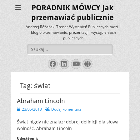
PORADNIK MÓWCY Jak
przemawiać publicznie
Andrzej Różański Trener Wystąpień Publicznych radzi |
blog o przemawianiu, prezentacji i wystąpieniach
publicznych
Szukaj:
Facebook
LinkedIn
YouTube
Website
Tag:
świat
Abraham Lincoln
Opublikowano
23/05/2013
Dodaj komentarz
Świat nig­dy nie zna­lazł dob­rej de­finic­ji dla słowa
wolność. Abraham Lincoln
Udostępnij: