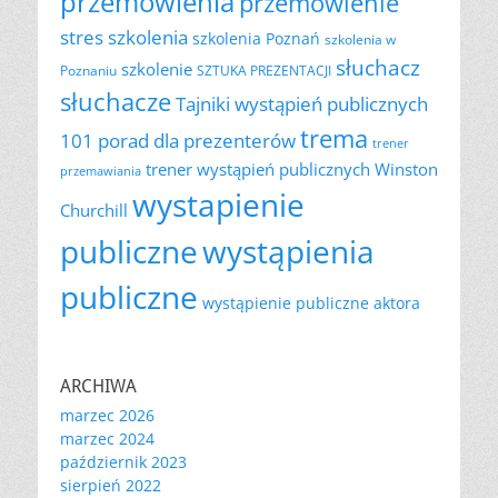
przemówienia
przemówienie
szkolenia
stres
szkolenia Poznań
szkolenia w
słuchacz
szkolenie
Poznaniu
SZTUKA PREZENTACJI
słuchacze
Tajniki wystąpień publicznych
trema
101 porad dla prezenterów
trener
trener wystąpień publicznych
Winston
przemawiania
wystapienie
Churchill
publiczne
wystąpienia
publiczne
wystąpienie publiczne aktora
ARCHIWA
marzec 2026
marzec 2024
październik 2023
sierpień 2022