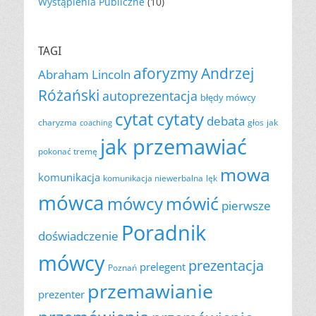
Wystąpienia Publiczne
(10)
TAGI
aforyzmy
Andrzej
Abraham Lincoln
Różański
autoprezentacja
błędy mówcy
cytat
cytaty
debata
charyzma
głos
jak
coaching
jak przemawiać
pokonać tremę
mowa
komunikacja
komunikacja niewerbalna
lęk
mówca
mówić
mówcy
pierwsze
Poradnik
doświadczenie
mówcy
prezentacja
prelegent
Poznań
przemawianie
prezenter