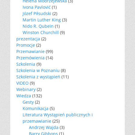
Helena Modrzejewska
(3)
Ivona Pavlović
(1)
Józef Piłsudski
(2)
Martin Luther King
(3)
Nido R. Qubein
(1)
Winston Churchill
(9)
prezentacja
(2)
Promocje
(2)
Przemawianie
(99)
Przemówienia
(14)
Szkolenia
(9)
Szkolenia w Poznaniu
(8)
Szkolenia z wystąpień
(11)
VIDEO
(9)
Webinary
(2)
Wiedza
(132)
Gesty
(2)
Komunikacja
(5)
Literatura Wystąpień publicznych i
przemawianie
(25)
Andrzej Wajda
(3)
Barry Gibbons
(1)