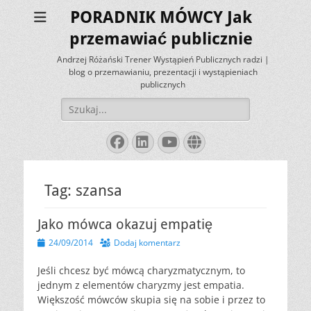
PORADNIK MÓWCY Jak
przemawiać publicznie
Andrzej Różański Trener Wystąpień Publicznych radzi |
blog o przemawianiu, prezentacji i wystąpieniach
publicznych
Szukaj:
Facebook
LinkedIn
YouTube
Website
Tag:
szansa
Jako mówca okazuj empatię
Opublikowano
24/09/2014
Dodaj komentarz
Jeśli chcesz być mówcą charyzmatycznym, to
jednym z elementów charyzmy jest empatia.
Większość mówców skupia się na sobie i przez to