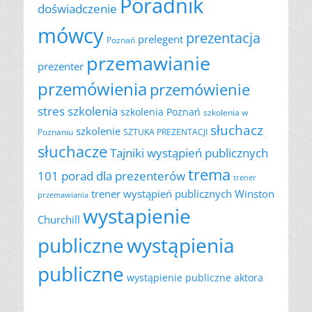
Poradnik
doświadczenie
mówcy
prezentacja
prelegent
Poznań
przemawianie
prezenter
przemówienia
przemówienie
szkolenia
stres
szkolenia Poznań
szkolenia w
słuchacz
szkolenie
Poznaniu
SZTUKA PREZENTACJI
słuchacze
Tajniki wystąpień publicznych
trema
101 porad dla prezenterów
trener
trener wystąpień publicznych
Winston
przemawiania
wystapienie
Churchill
publiczne
wystąpienia
publiczne
wystąpienie publiczne aktora