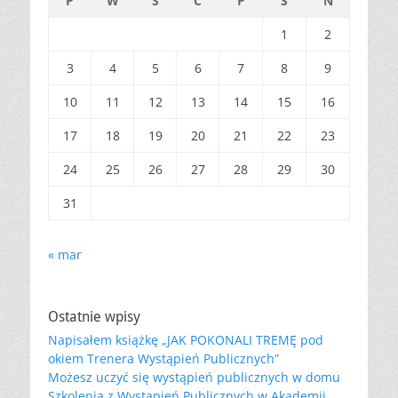
P
W
Ś
C
P
S
N
1
2
3
4
5
6
7
8
9
10
11
12
13
14
15
16
17
18
19
20
21
22
23
24
25
26
27
28
29
30
31
« mar
Ostatnie wpisy
Napisałem książkę „JAK POKONALI TREMĘ pod
okiem Trenera Wystąpień Publicznych”
Możesz uczyć się wystąpień publicznych w domu
Szkolenia z Wystąpień Publicznych w Akademii