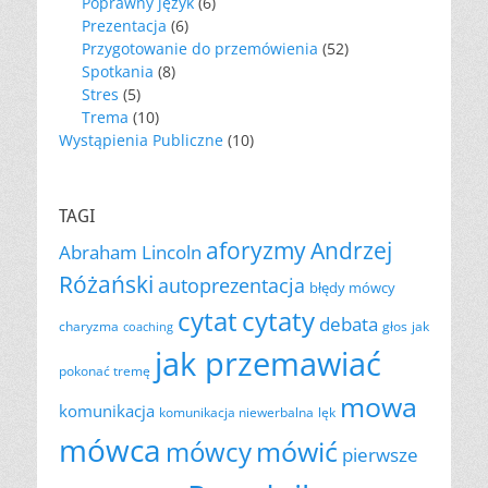
Poprawny język
(6)
Prezentacja
(6)
Przygotowanie do przemówienia
(52)
Spotkania
(8)
Stres
(5)
Trema
(10)
Wystąpienia Publiczne
(10)
TAGI
aforyzmy
Andrzej
Abraham Lincoln
Różański
autoprezentacja
błędy mówcy
cytat
cytaty
debata
charyzma
głos
jak
coaching
jak przemawiać
pokonać tremę
mowa
komunikacja
komunikacja niewerbalna
lęk
mówca
mówić
mówcy
pierwsze