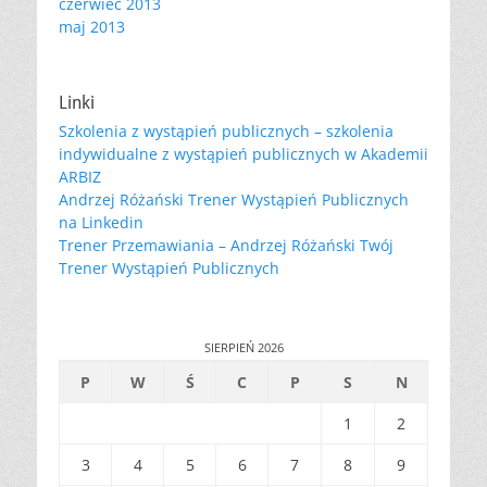
czerwiec 2013
maj 2013
Linki
Szkolenia z wystąpień publicznych – szkolenia
indywidualne z wystąpień publicznych w Akademii
ARBIZ
Andrzej Różański Trener Wystąpień Publicznych
na Linkedin
Trener Przemawiania – Andrzej Różański Twój
Trener Wystąpień Publicznych
SIERPIEŃ 2026
P
W
Ś
C
P
S
N
1
2
3
4
5
6
7
8
9