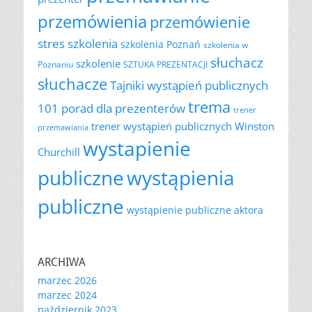
przemówienia
przemówienie
szkolenia
stres
szkolenia Poznań
szkolenia w
słuchacz
szkolenie
Poznaniu
SZTUKA PREZENTACJI
słuchacze
Tajniki wystąpień publicznych
trema
101 porad dla prezenterów
trener
trener wystąpień publicznych
Winston
przemawiania
wystapienie
Churchill
publiczne
wystąpienia
publiczne
wystąpienie publiczne aktora
ARCHIWA
marzec 2026
marzec 2024
październik 2023