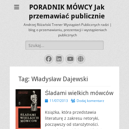
PORADNIK MÓWCY Jak
przemawiać publicznie
Andrzej Różański Trener Wystąpień Publicznych radzi |
blog o przemawianiu, prezentacji i wystąpieniach
publicznych
Szukaj:
Facebook
LinkedIn
YouTube
Website
Tag:
Władysław Dajewski
Śladami wielkich mówców
Opublikowano
11/07/2013
Dodaj komentarz
Książka, która przedstawia
literaturę z zakresu retoryki,
począwszy od starożytności.