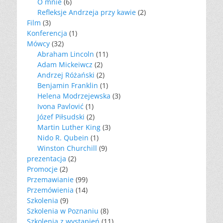
O mnie
(6)
Refleksje Andrzeja przy kawie
(2)
Film
(3)
Konferencja
(1)
Mówcy
(32)
Abraham Lincoln
(11)
Adam Mickeiwcz
(2)
Andrzej Różański
(2)
Benjamin Franklin
(1)
Helena Modrzejewska
(3)
Ivona Pavlović
(1)
Józef Piłsudski
(2)
Martin Luther King
(3)
Nido R. Qubein
(1)
Winston Churchill
(9)
prezentacja
(2)
Promocje
(2)
Przemawianie
(99)
Przemówienia
(14)
Szkolenia
(9)
Szkolenia w Poznaniu
(8)
Szkolenia z wystąpień
(11)