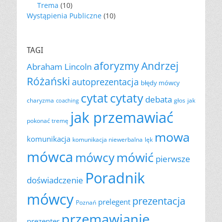
Trema
(10)
Wystąpienia Publiczne
(10)
TAGI
aforyzmy
Andrzej
Abraham Lincoln
Różański
autoprezentacja
błędy mówcy
cytat
cytaty
debata
charyzma
głos
jak
coaching
jak przemawiać
pokonać tremę
mowa
komunikacja
komunikacja niewerbalna
lęk
mówca
mówić
mówcy
pierwsze
Poradnik
doświadczenie
mówcy
prezentacja
prelegent
Poznań
przemawianie
prezenter