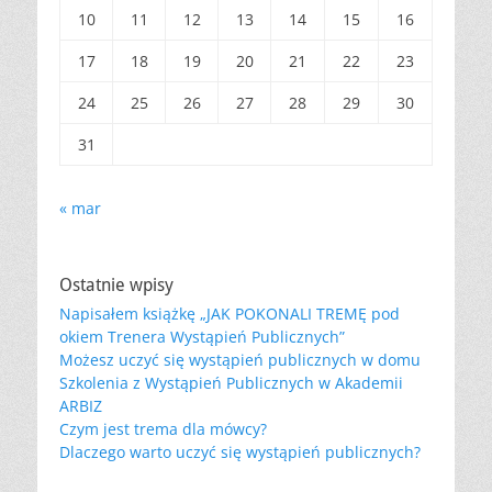
10
11
12
13
14
15
16
17
18
19
20
21
22
23
24
25
26
27
28
29
30
31
« mar
Ostatnie wpisy
Napisałem książkę „JAK POKONALI TREMĘ pod
okiem Trenera Wystąpień Publicznych”
Możesz uczyć się wystąpień publicznych w domu
Szkolenia z Wystąpień Publicznych w Akademii
ARBIZ
Czym jest trema dla mówcy?
Dlaczego warto uczyć się wystąpień publicznych?