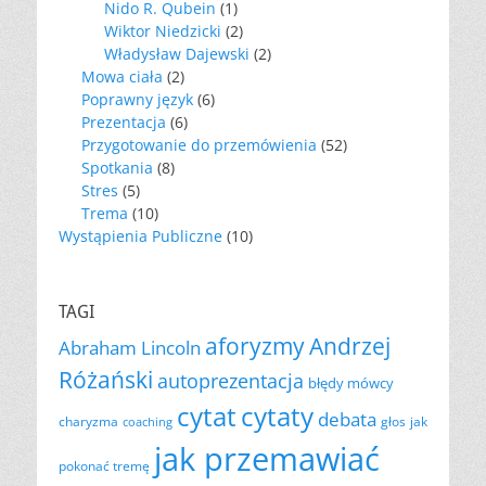
Nido R. Qubein
(1)
Wiktor Niedzicki
(2)
Władysław Dajewski
(2)
Mowa ciała
(2)
Poprawny język
(6)
Prezentacja
(6)
Przygotowanie do przemówienia
(52)
Spotkania
(8)
Stres
(5)
Trema
(10)
Wystąpienia Publiczne
(10)
TAGI
aforyzmy
Andrzej
Abraham Lincoln
Różański
autoprezentacja
błędy mówcy
cytat
cytaty
debata
charyzma
głos
jak
coaching
jak przemawiać
pokonać tremę