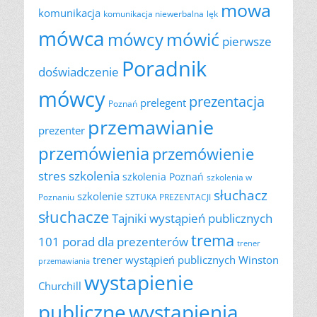
mowa
komunikacja
komunikacja niewerbalna
lęk
mówca
mówić
mówcy
pierwsze
Poradnik
doświadczenie
mówcy
prezentacja
prelegent
Poznań
przemawianie
prezenter
przemówienia
przemówienie
szkolenia
stres
szkolenia Poznań
szkolenia w
słuchacz
szkolenie
Poznaniu
SZTUKA PREZENTACJI
słuchacze
Tajniki wystąpień publicznych
trema
101 porad dla prezenterów
trener
trener wystąpień publicznych
Winston
przemawiania
wystapienie
Churchill
publiczne
wystąpienia