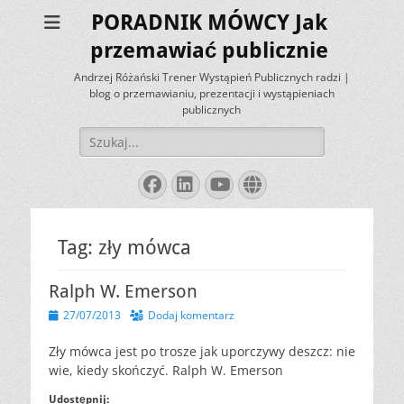
PORADNIK MÓWCY Jak
przemawiać publicznie
Andrzej Różański Trener Wystąpień Publicznych radzi |
blog o przemawianiu, prezentacji i wystąpieniach
publicznych
Szukaj:
Facebook
LinkedIn
YouTube
Website
Tag:
zły mówca
Ralph W. Emerson
Opublikowano
27/07/2013
Dodaj komentarz
Zły mówca jest po trosze jak uporczywy deszcz: nie
wie, kiedy skończyć. Ralph W. Emerson
Udostępnij: