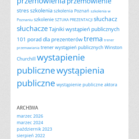
przemówienia
przemówienie
szkolenia
stres
szkolenia Poznań
szkolenia w
słuchacz
szkolenie
Poznaniu
SZTUKA PREZENTACJI
słuchacze
Tajniki wystąpień publicznych
trema
101 porad dla prezenterów
trener
trener wystąpień publicznych
Winston
przemawiania
wystapienie
Churchill
publiczne
wystąpienia
publiczne
wystąpienie publiczne aktora
ARCHIWA
marzec 2026
marzec 2024
październik 2023
sierpień 2022