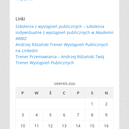
Linki
Szkolenia z wystąpień publicznych – szkolenia
indywidualne z wystąpień publicznych w Akademii
ARBIZ
Andrzej Różański Trener Wystąpień Publicznych
na Linkedin
Trener Przemawiania – Andrzej Różański Twój
Trener Wystąpień Publicznych
SIERPIEŃ 2026
P
W
Ś
C
P
S
N
1
2
3
4
5
6
7
8
9
10
11
12
13
14
15
16