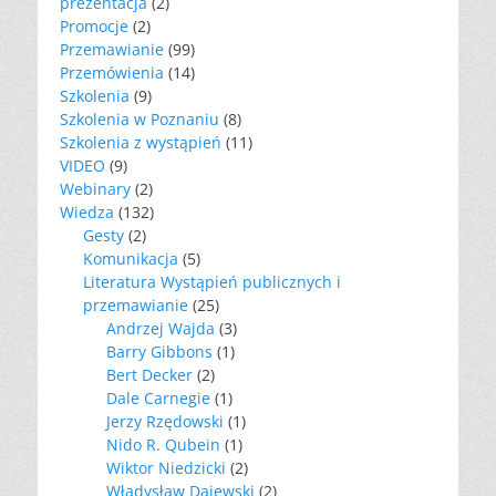
prezentacja
(2)
Promocje
(2)
Przemawianie
(99)
Przemówienia
(14)
Szkolenia
(9)
Szkolenia w Poznaniu
(8)
Szkolenia z wystąpień
(11)
VIDEO
(9)
Webinary
(2)
Wiedza
(132)
Gesty
(2)
Komunikacja
(5)
Literatura Wystąpień publicznych i
przemawianie
(25)
Andrzej Wajda
(3)
Barry Gibbons
(1)
Bert Decker
(2)
Dale Carnegie
(1)
Jerzy Rzędowski
(1)
Nido R. Qubein
(1)
Wiktor Niedzicki
(2)
Władysław Dajewski
(2)