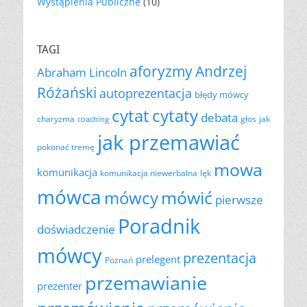
Wystąpienia Publiczne
(10)
TAGI
aforyzmy
Andrzej
Abraham Lincoln
Różański
autoprezentacja
błędy mówcy
cytat
cytaty
debata
charyzma
głos
jak
coaching
jak przemawiać
pokonać tremę
mowa
komunikacja
komunikacja niewerbalna
lęk
mówca
mówić
mówcy
pierwsze
Poradnik
doświadczenie
mówcy
prezentacja
prelegent
Poznań
przemawianie
prezenter