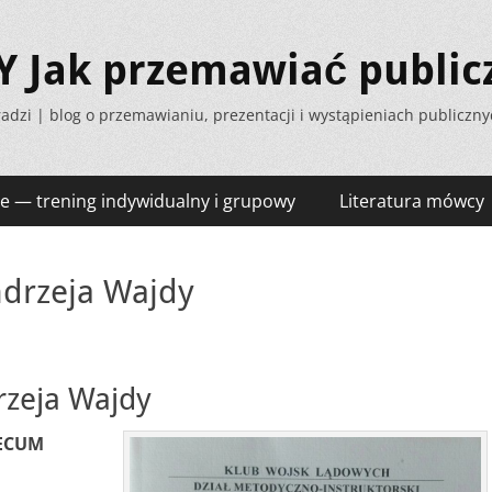
Jak przemawiać public
adzi | blog o przemawianiu, prezentacji i wystąpieniach publiczn
e — trening indywidualny i grupowy
Literatura mówcy
rzeja Wajdy
eja Wajdy
ECUM