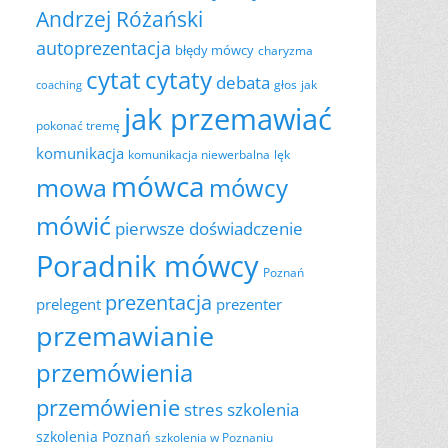
Andrzej Różański
autoprezentacja
błędy mówcy
charyzma
cytat
cytaty
debata
głos
jak
coaching
jak przemawiać
pokonać tremę
komunikacja
komunikacja niewerbalna
lęk
mówca
mowa
mówcy
mówić
pierwsze doświadczenie
Poradnik mówcy
Poznań
prezentacja
prelegent
prezenter
przemawianie
przemówienia
przemówienie
szkolenia
stres
szkolenia Poznań
szkolenia w Poznaniu