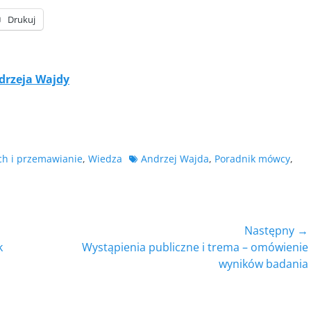
Drukuj
drzeja Wajdy
Tagów
ch i przemawianie
,
Wiedza
Andrzej Wajda
,
Poradnik mówcy
,
Następny →
Następny
k
Wystąpienia publiczne i trema – omówienie
wpis:
wyników badania