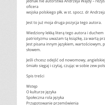
jednak nie autorstwa Andrzeja Wajdy – reżys
oficera
wojska polskiego płk. w st. spocz. dr Andrzej
Jest to już moja druga pozycja tego autora.
Wiedziony lekką literą tego autora i duchem
patriotyzmu uważam tą książkę, za wartą prz
Jest pisana innym językiem, wartościowym, 
słowem.
Jeśli chcesz odejść od nowomowy, angielskiej
śmiało sięgaj i czytaj, czując w sobie zew pol
Spis treści
Wstęp
O kulturze języka
Społeczna rola języka
Przygotowanie przemówienia