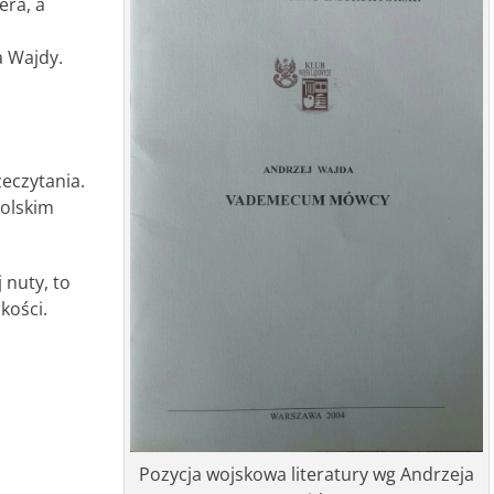
era, a
a Wajdy.
eczytania.
polskim
 nuty, to
skości.
Pozycja wojskowa literatury wg Andrzeja