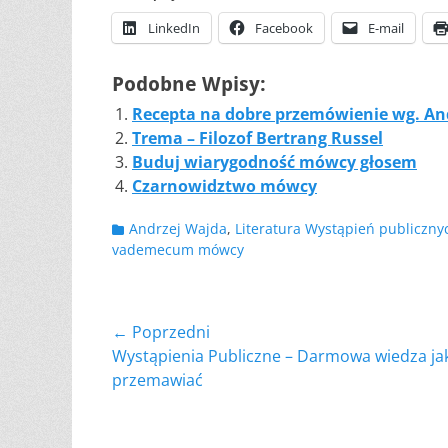
LinkedIn
Facebook
E-mail
Podobne Wpisy:
Recepta na dobre przemówienie wg. An
Trema – Filozof Bertrang Russel
Buduj wiarygodność mówcy głosem
Czarnowidztwo mówcy
Kategorii
Andrzej Wajda
,
Literatura Wystąpień publiczny
vademecum mówcy
Nawigacja
← Poprzedni
Poprzedni
Wystąpienia Publiczne – Darmowa wiedza ja
wpisu
wpis:
przemawiać