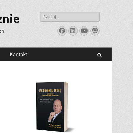
Szukaj:
znie
Facebook
LinkedIn
YouTube
Website
ych
Kontakt
Search