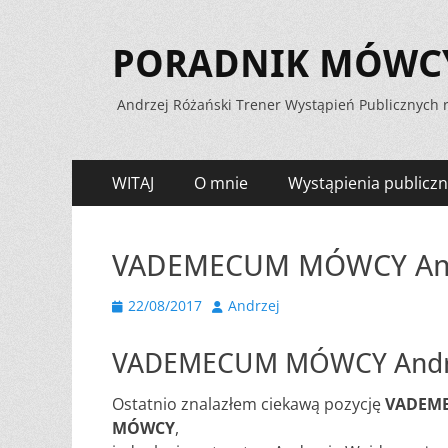
PORADNIK MÓWCY 
Andrzej Różański Trener Wystąpień Publicznych r
Menu
Przejdź
WITAJ
O mnie
Wystąpienia publiczn
do
zawartości
VADEMECUM MÓWCY And
Opublikowano
Autor
22/08/2017
Andrzej
VADEMECUM MÓWCY Andrz
Ostatnio znalazłem ciekawą pozycję
VADEM
MÓWCY
,