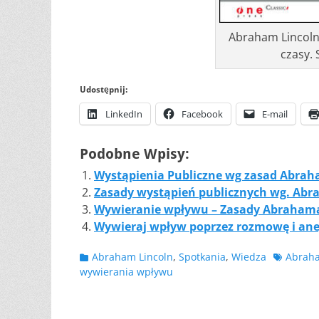
Abraham Lincoln.
czasy.
Udostępnij:
LinkedIn
Facebook
E-mail
Podobne Wpisy:
Wystąpienia Publiczne wg zasad Abrah
Zasady wystąpień publicznych wg. Abr
Wywieranie wpływu – Zasady Abrahama
Wywieraj wpływ poprzez rozmowę i ane
Kategorii
Tagów
Abraham Lincoln
,
Spotkania
,
Wiedza
Abraha
wywierania wpływu