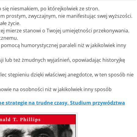
o się niesmakiem, po którejkolwiek ze stron.
iem prostym, zwyczajnym, nie manifestując swej wyższości.
ałe życie.
ej mierze stanowi o Twojej umiejętności przekonywania.
ycznemu.
a pomocą humorystycznej paraleli niż w jakikolwiek inny
sji lub też żmudnych wyjaśnień, opowiadając historyjkę
 stępieniu dzięki właściwej anegdotce, w ten sposób nie
mowie na osobności niż w jakikolwiek inny sposób
e strategie na trudne czasy. Studium przywództwa