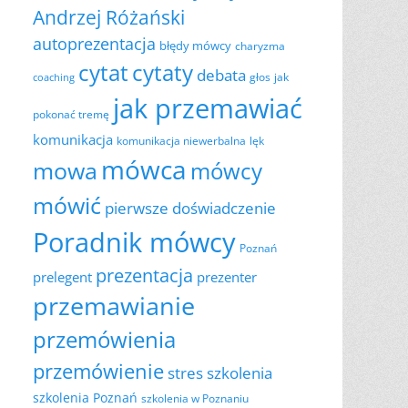
Andrzej Różański
autoprezentacja
błędy mówcy
charyzma
cytat
cytaty
debata
głos
jak
coaching
jak przemawiać
pokonać tremę
komunikacja
komunikacja niewerbalna
lęk
mówca
mowa
mówcy
mówić
pierwsze doświadczenie
Poradnik mówcy
Poznań
prezentacja
prelegent
prezenter
przemawianie
przemówienia
przemówienie
szkolenia
stres
szkolenia Poznań
szkolenia w Poznaniu