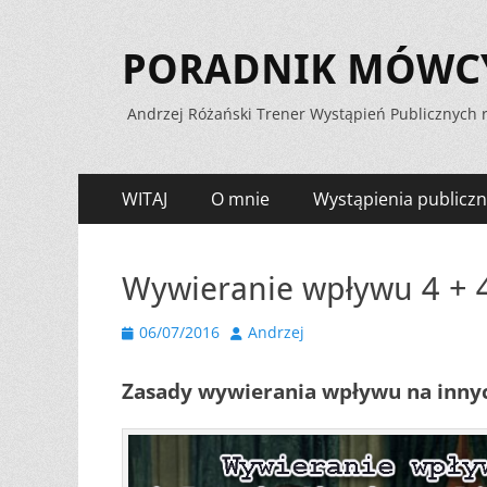
PORADNIK MÓWCY 
Andrzej Różański Trener Wystąpień Publicznych r
Menu
Przejdź
WITAJ
O mnie
Wystąpienia publiczn
do
zawartości
Wywieranie wpływu 4 + 
Opublikowano
Autor
06/07/2016
Andrzej
Zasady wywierania wpływu na inny