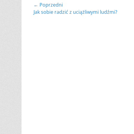
Nawigacja
← Poprzedni
Poprzedni
Jak sobie radzić z uciążliwymi ludźmi?
wpisu
wpis: