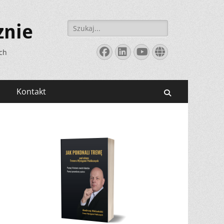
Szukaj:
znie
Facebook
LinkedIn
YouTube
Website
ych
Kontakt
Search