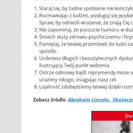
Staraj się, by żadne spotkanie nie kończył
Rozmawiając z ludźmi, posługuj się język
Spraw, by odnieśli wrażenie, że znają Cię c
Nie zapominaj, że poczucie humoru w duż
Śmiech służy zdrowiu psychicznemu i fiz
Pamiętaj, że łatwiej przemówić do ludzi z
sposób.
Unikniesz długich i bezużytecznych dysku
ilustrującą Twój punkt widzenia.
Ostrze odmowy bądź reprymendy może ulec
urazimy nikogo, osiągając nasz cel.
Lojalność zdobędziemy łatwiej dzięki roz
Zobacz źródło
:
Abraham Lincoln. Skuteczn