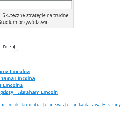
 Skuteczne strategie na trudne
 Studium przywództwa
Drukuj
ama Lincolna
ahama Lincolna
 Lincolna
gdoty – Abraham Lincoln
m Lincoln
,
komunikacja
,
perswazja
,
spotkania
,
zasady
,
zasady