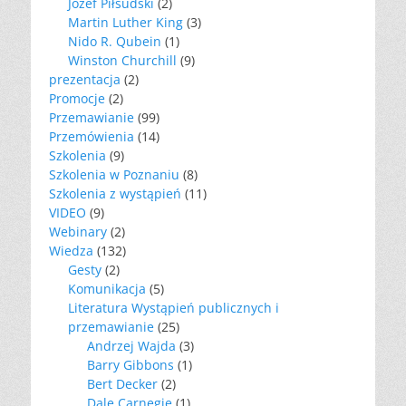
Józef Piłsudski
(2)
Martin Luther King
(3)
Nido R. Qubein
(1)
Winston Churchill
(9)
prezentacja
(2)
Promocje
(2)
Przemawianie
(99)
Przemówienia
(14)
Szkolenia
(9)
Szkolenia w Poznaniu
(8)
Szkolenia z wystąpień
(11)
VIDEO
(9)
Webinary
(2)
Wiedza
(132)
Gesty
(2)
Komunikacja
(5)
Literatura Wystąpień publicznych i
przemawianie
(25)
Andrzej Wajda
(3)
Barry Gibbons
(1)
Bert Decker
(2)
Dale Carnegie
(1)