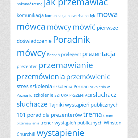
jak przemawiać
pokonać tremę
mowa
komunikacja
komunikacja niewerbalna
lęk
mówca
mówić
mówcy
pierwsze
Poradnik
doświadczenie
mówcy
prezentacja
prelegent
Poznań
przemawianie
prezenter
przemówienia
przemówienie
szkolenia
stres
szkolenia Poznań
szkolenia w
słuchacz
szkolenie
Poznaniu
SZTUKA PREZENTACJI
słuchacze
Tajniki wystąpień publicznych
trema
101 porad dla prezenterów
trener
trener wystąpień publicznych
Winston
przemawiania
wystapienie
Churchill