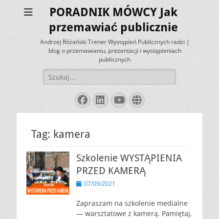
PORADNIK MÓWCY Jak
przemawiać publicznie
Andrzej Różański Trener Wystąpień Publicznych radzi |
blog o przemawianiu, prezentacji i wystąpieniach
publicznych
Szukaj:
Facebook
LinkedIn
YouTube
Website
Tag:
kamera
Szkolenie WYSTĄPIENIA
PRZED KAMERĄ
Opublikowano
07/09/2021
Zapraszam na szkolenie medialne
— warsztatowe z kamerą. Pamiętaj,