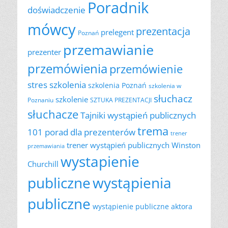
Poradnik
doświadczenie
mówcy
prezentacja
prelegent
Poznań
przemawianie
prezenter
przemówienia
przemówienie
szkolenia
stres
szkolenia Poznań
szkolenia w
słuchacz
szkolenie
Poznaniu
SZTUKA PREZENTACJI
słuchacze
Tajniki wystąpień publicznych
trema
101 porad dla prezenterów
trener
trener wystąpień publicznych
Winston
przemawiania
wystapienie
Churchill
publiczne
wystąpienia
publiczne
wystąpienie publiczne aktora