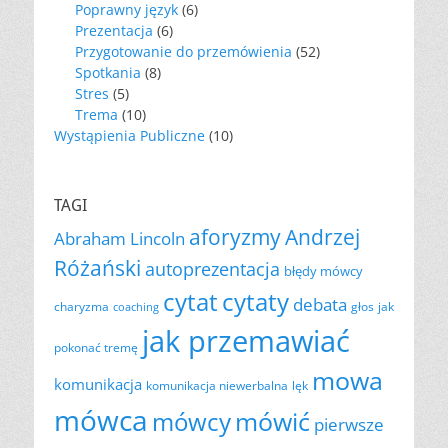
Poprawny język
(6)
Prezentacja
(6)
Przygotowanie do przemówienia
(52)
Spotkania
(8)
Stres
(5)
Trema
(10)
Wystąpienia Publiczne
(10)
TAGI
aforyzmy
Andrzej
Abraham Lincoln
Różański
autoprezentacja
błędy mówcy
cytat
cytaty
debata
charyzma
głos
jak
coaching
jak przemawiać
pokonać tremę
mowa
komunikacja
komunikacja niewerbalna
lęk
mówca
mówić
mówcy
pierwsze