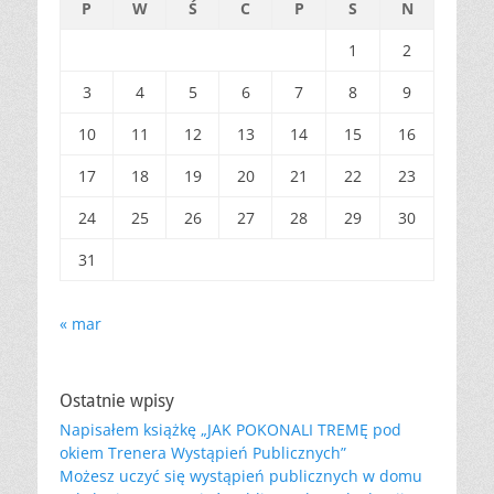
P
W
Ś
C
P
S
N
1
2
3
4
5
6
7
8
9
10
11
12
13
14
15
16
17
18
19
20
21
22
23
24
25
26
27
28
29
30
31
« mar
Ostatnie wpisy
Napisałem książkę „JAK POKONALI TREMĘ pod
okiem Trenera Wystąpień Publicznych”
Możesz uczyć się wystąpień publicznych w domu