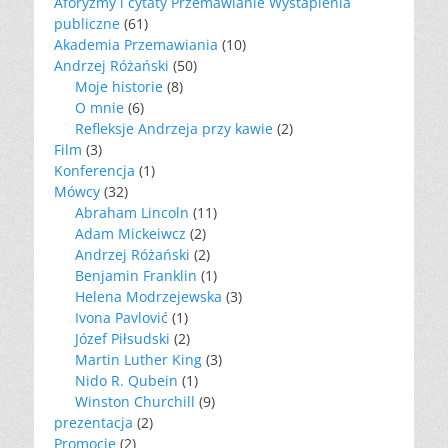
Aforyzmy i cytaty Przemawianie Wystapienia
publiczne
(61)
Akademia Przemawiania
(10)
Andrzej Różański
(50)
Moje historie
(8)
O mnie
(6)
Refleksje Andrzeja przy kawie
(2)
Film
(3)
Konferencja
(1)
Mówcy
(32)
Abraham Lincoln
(11)
Adam Mickeiwcz
(2)
Andrzej Różański
(2)
Benjamin Franklin
(1)
Helena Modrzejewska
(3)
Ivona Pavlović
(1)
Józef Piłsudski
(2)
Martin Luther King
(3)
Nido R. Qubein
(1)
Winston Churchill
(9)
prezentacja
(2)
Promocje
(2)