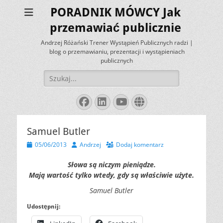
PORADNIK MÓWCY Jak
przemawiać publicznie
Andrzej Różański Trener Wystąpień Publicznych radzi |
blog o przemawianiu, prezentacji i wystąpieniach
publicznych
Szukaj:
Facebook
LinkedIn
YouTube
Website
Samuel Butler
Opublikowano
Autor
05/06/2013
Andrzej
Dodaj komentarz
Słowa są niczym pieniądze.
Mają wartość tylko wtedy, gdy są właściwie użyte.
Samuel Butler
Udostępnij: