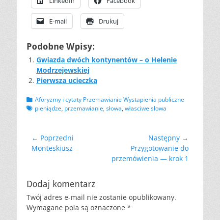
LinkedIn
Facebook
E-mail
Drukuj
Podobne Wpisy:
Gwiazda dwóch kontynentów – o Helenie
Modrzejewskiej
Pierwsza ucieczka
Kategorii
Tagów
Aforyzmy i cytaty Przemawianie Wystapienia publiczne
pieniądze
,
przemawianie
,
słowa
,
własciwe słowa
Nawigacja
← Poprzedni
Następny →
Poprzedni
Następny
Monteskiusz
Przygotowanie do
wpisu
wpis:
wpis:
przemówienia — krok 1
Dodaj komentarz
Twój adres e-mail nie zostanie opublikowany.
Wymagane pola są oznaczone
*