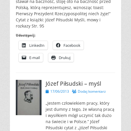
stawał na baczność, stoję oto na baczność przed
Polską, którą reprezentujesz, wznosząc toast:
Pierwszy Prezydent Rzeczypospolitej niech żyje!”
Cytat z książki: Józef Piłsudski Myśli, mowy i
rozkazy Str. 95
Udostępnij:
LinkedIn
Facebook
E-mail
Drukuj
Józef Piłsudski – myśl
Opublikowano
17/06/2013
Dodaj komentarz
„Jestem człowiekiem pracy, który
jest dumny z tego, że własną pracą
i wysiłkiem mógł uczynić tak dużo
na świecie i w Polsce.” Józef
Piłsudski cytat z „Józef Piłsudski