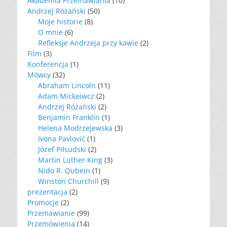
Akademia Przemawiania
(10)
Andrzej Różański
(50)
Moje historie
(8)
O mnie
(6)
Refleksje Andrzeja przy kawie
(2)
Film
(3)
Konferencja
(1)
Mówcy
(32)
Abraham Lincoln
(11)
Adam Mickeiwcz
(2)
Andrzej Różański
(2)
Benjamin Franklin
(1)
Helena Modrzejewska
(3)
Ivona Pavlović
(1)
Józef Piłsudski
(2)
Martin Luther King
(3)
Nido R. Qubein
(1)
Winston Churchill
(9)
prezentacja
(2)
Promocje
(2)
Przemawianie
(99)
Przemówienia
(14)