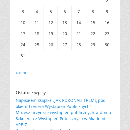
1
2
3
4
5
6
7
8
9
10
11
12
13
14
15
16
17
18
19
20
21
22
23
24
25
26
27
28
29
30
31
« mar
Ostatnie wpisy
Napisałem książkę „JAK POKONALI TREMĘ pod
okiem Trenera Wystąpień Publicznych”
Możesz uczyć się wystąpień publicznych w domu
Szkolenia z Wystąpień Publicznych w Akademii
ARBIZ