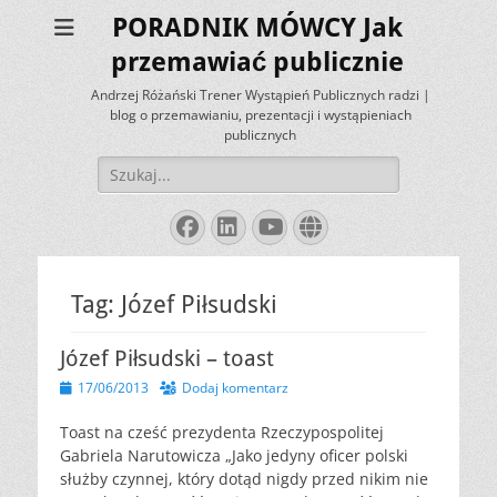
PORADNIK MÓWCY Jak
przemawiać publicznie
Andrzej Różański Trener Wystąpień Publicznych radzi |
blog o przemawianiu, prezentacji i wystąpieniach
publicznych
Szukaj:
Facebook
LinkedIn
YouTube
Website
Tag:
Józef Piłsudski
Józef Piłsudski – toast
Opublikowano
17/06/2013
Dodaj komentarz
Toast na cześć prezydenta Rzeczypospolitej
Gabriela Narutowicza „Jako jedyny oficer polski
służby czynnej, który dotąd nigdy przed nikim nie