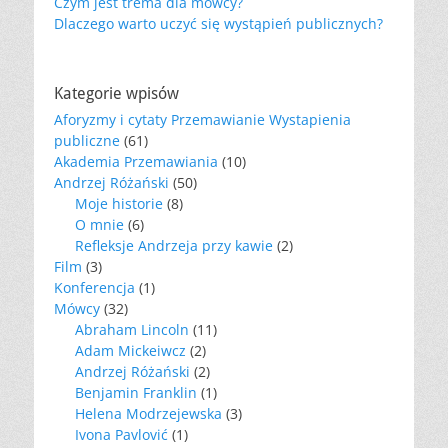
Czym jest trema dla mówcy?
Dlaczego warto uczyć się wystąpień publicznych?
Kategorie wpisów
Aforyzmy i cytaty Przemawianie Wystapienia
publiczne
(61)
Akademia Przemawiania
(10)
Andrzej Różański
(50)
Moje historie
(8)
O mnie
(6)
Refleksje Andrzeja przy kawie
(2)
Film
(3)
Konferencja
(1)
Mówcy
(32)
Abraham Lincoln
(11)
Adam Mickeiwcz
(2)
Andrzej Różański
(2)
Benjamin Franklin
(1)
Helena Modrzejewska
(3)
Ivona Pavlović
(1)