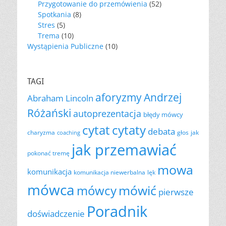
Przygotowanie do przemówienia
(52)
Spotkania
(8)
Stres
(5)
Trema
(10)
Wystąpienia Publiczne
(10)
TAGI
aforyzmy
Andrzej
Abraham Lincoln
Różański
autoprezentacja
błędy mówcy
cytat
cytaty
debata
charyzma
głos
jak
coaching
jak przemawiać
pokonać tremę
mowa
komunikacja
komunikacja niewerbalna
lęk
mówca
mówić
mówcy
pierwsze
Poradnik
doświadczenie