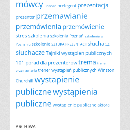
mówcy
prezentacja
prelegent
Poznań
przemawianie
prezenter
przemówienia
przemówienie
szkolenia
stres
szkolenia Poznań
szkolenia w
słuchacz
szkolenie
Poznaniu
SZTUKA PREZENTACJI
słuchacze
Tajniki wystąpień publicznych
trema
101 porad dla prezenterów
trener
trener wystąpień publicznych
Winston
przemawiania
wystapienie
Churchill
publiczne
wystąpienia
publiczne
wystąpienie publiczne aktora
ARCHIWA