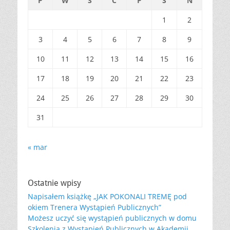
P
W
Ś
C
P
S
N
1
2
3
4
5
6
7
8
9
10
11
12
13
14
15
16
17
18
19
20
21
22
23
24
25
26
27
28
29
30
31
« mar
Ostatnie wpisy
Napisałem książkę „JAK POKONALI TREMĘ pod
okiem Trenera Wystąpień Publicznych”
Możesz uczyć się wystąpień publicznych w domu
Szkolenia z Wystąpień Publicznych w Akademii