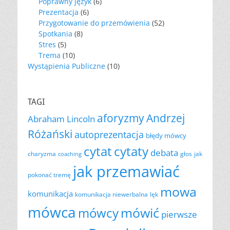
Poprawny język
(6)
Prezentacja
(6)
Przygotowanie do przemówienia
(52)
Spotkania
(8)
Stres
(5)
Trema
(10)
Wystąpienia Publiczne
(10)
TAGI
aforyzmy
Andrzej
Abraham Lincoln
Różański
autoprezentacja
błędy mówcy
cytat
cytaty
debata
charyzma
głos
jak
coaching
jak przemawiać
pokonać tremę
mowa
komunikacja
komunikacja niewerbalna
lęk
mówca
mówić
mówcy
pierwsze