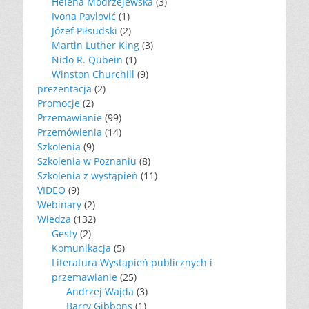
Helena Modrzejewska
(3)
Ivona Pavlović
(1)
Józef Piłsudski
(2)
Martin Luther King
(3)
Nido R. Qubein
(1)
Winston Churchill
(9)
prezentacja
(2)
Promocje
(2)
Przemawianie
(99)
Przemówienia
(14)
Szkolenia
(9)
Szkolenia w Poznaniu
(8)
Szkolenia z wystąpień
(11)
VIDEO
(9)
Webinary
(2)
Wiedza
(132)
Gesty
(2)
Komunikacja
(5)
Literatura Wystąpień publicznych i
przemawianie
(25)
Andrzej Wajda
(3)
Barry Gibbons
(1)