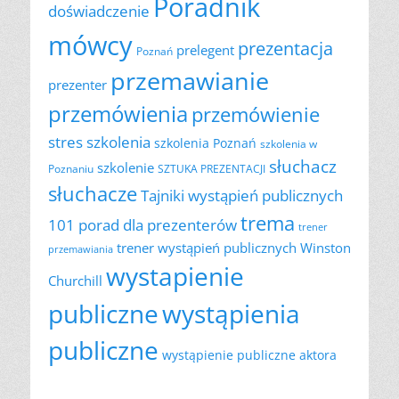
Poradnik
doświadczenie
mówcy
prezentacja
prelegent
Poznań
przemawianie
prezenter
przemówienia
przemówienie
szkolenia
stres
szkolenia Poznań
szkolenia w
słuchacz
szkolenie
Poznaniu
SZTUKA PREZENTACJI
słuchacze
Tajniki wystąpień publicznych
trema
101 porad dla prezenterów
trener
trener wystąpień publicznych
Winston
przemawiania
wystapienie
Churchill
publiczne
wystąpienia
publiczne
wystąpienie publiczne aktora