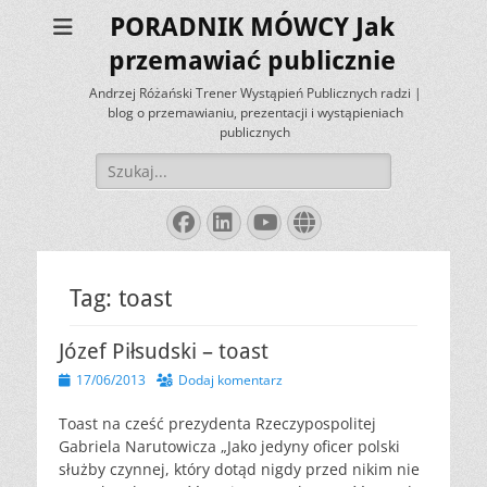
PORADNIK MÓWCY Jak
przemawiać publicznie
Andrzej Różański Trener Wystąpień Publicznych radzi |
blog o przemawianiu, prezentacji i wystąpieniach
publicznych
Szukaj:
Facebook
LinkedIn
YouTube
Website
Tag:
toast
Józef Piłsudski – toast
Opublikowano
17/06/2013
Dodaj komentarz
Toast na cześć prezydenta Rzeczypospolitej
Gabriela Narutowicza „Jako jedyny oficer polski
służby czynnej, który dotąd nigdy przed nikim nie