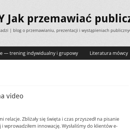
Jak przemawiać public
adzi | blog o przemawianiu, prezentacji i wystąpieniach publiczn
e — trening indywidualny i grupowy
Literatura mówcy
na video
relacje. Zbliżały się święta i czas przyszedł na pisanie
j i wprowadziłem innowację. Wysłaliśmy do klientów e-