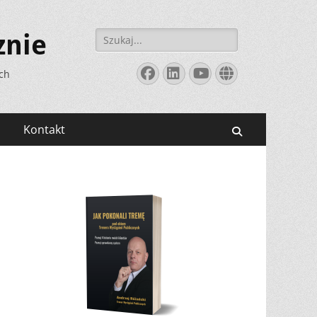
Szukaj:
znie
Facebook
LinkedIn
YouTube
Website
ych
Kontakt
Search