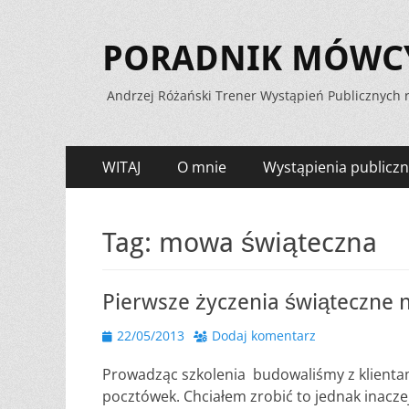
PORADNIK MÓWCY 
Andrzej Różański Trener Wystąpień Publicznych r
Menu
Przejdź
WITAJ
O mnie
Wystąpienia publiczn
do
zawartości
Tag:
mowa świąteczna
Pierwsze życzenia świąteczne 
Opublikowano
22/05/2013
Dodaj komentarz
Prowadząc szkolenia budowaliśmy z klientami 
pocztówek. Chciałem zrobić to jednak inacze