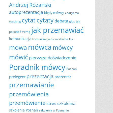
Andrzej Różański
autoprezentacja
błędy mówcy
charyzma
cytat
cytaty
debata
głos
jak
coaching
jak przemawiać
pokonać tremę
komunikacja
komunikacja niewerbalna
lęk
mówca
mowa
mówcy
mówić
pierwsze doświadczenie
Poradnik mówcy
Poznań
prezentacja
prelegent
prezenter
przemawianie
przemówienia
przemówienie
szkolenia
stres
szkolenia Poznań
szkolenia w Poznaniu