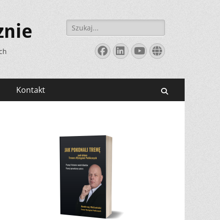
Szukaj:
znie
Facebook
LinkedIn
YouTube
Website
ych
Kontakt
Search