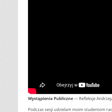
Wystąpienia Publiczne
— Refleksje Andrzeja
Podczas sesji udzielam moim studentom rady