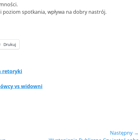
mności.
 poziom spotkania, wpływa na dobry nastrój.
Drukuj
 retoryki
mówcy vs widowni
Następny →