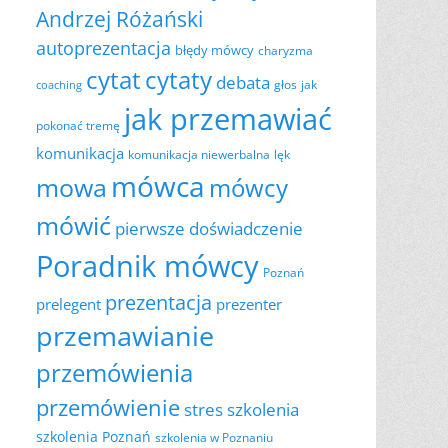
Andrzej Różański
autoprezentacja
błędy mówcy
charyzma
cytat
cytaty
debata
głos
jak
coaching
jak przemawiać
pokonać tremę
komunikacja
komunikacja niewerbalna
lęk
mówca
mowa
mówcy
mówić
pierwsze doświadczenie
Poradnik mówcy
Poznań
prezentacja
prelegent
prezenter
przemawianie
przemówienia
przemówienie
szkolenia
stres
szkolenia Poznań
szkolenia w Poznaniu