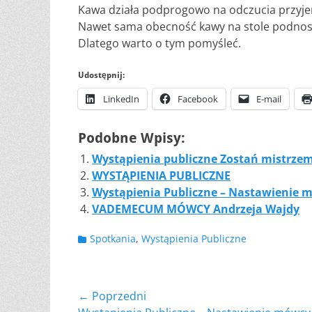
Kawa działa podprogowo na odczucia przyje
Nawet sama obecność kawy na stole podnosi
Dlatego warto o tym pomyśleć.
Udostępnij:
LinkedIn
Facebook
E-mail
Podobne Wpisy:
Wystąpienia publiczne Zostań mistrzem
WYSTĄPIENIA PUBLICZNE
Wystąpienia Publiczne – Nastawienie 
VADEMECUM MÓWCY Andrzeja Wajdy
Kategorii
Spotkania
,
Wystąpienia Publiczne
Nawigacja
← Poprzedni