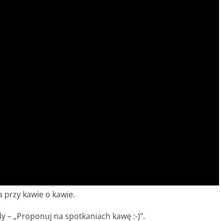
 przy kawie o kawie.
 – „Proponuj na spotkaniach kawę :-)”.